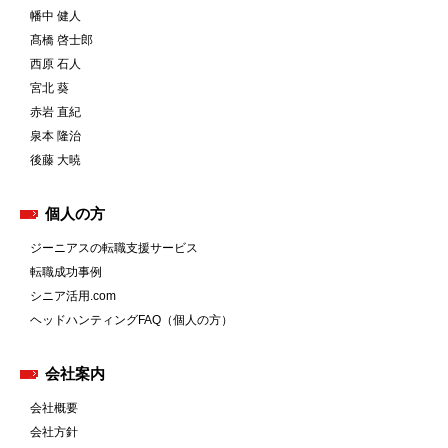
幡中 健人
髙橋 啓士郎
西原 石人
宮北 葵
赤岩 直紀
泉本 隆治
後藤 大暁
個人の方
ジーニアスの転職支援サービス
転職成功事例
シニア活用.com
ヘッドハンティングFAQ（個人の方）
会社案内
会社概要
会社方針