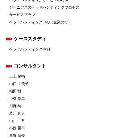
ヘッドハンティングサービスの特徴
ジーニアスのヘッドハンティングプロセス
サービスプラン
ヘッドハンティングFAQ（企業の方）
ケーススタディ
ヘッドハンティング事例
コンサルタント
三上 俊輔
山口 由美子
福田 博一
小柴 憲二
川野 純一
及川 直人
山川 博
小西 晃平
草野 博俊