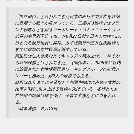
「男性優位」と言われてきた日本の銀行界で女性を幹部
に登用する動きが広がっている。三菱UFJ銀行ではブラ
ンド戦略などを担うコーポレート・コミュニケーション
部長の南里彩子氏（49）が6月27日付で日本人女性で2人
目となる執行役員に昇格。みずほ銀行や三井住友銀行も
すでに複数の女性役員が誕生している。
南里氏は法人営業などでキャリアを積み上げ、「早くか
ら幹部候補と目されてきた」（関係者）。2005年に社内
に設置された女性活躍推進ワーキンググループの初代メ
ンバーも務めた。娘2人の母親でもある。
政府は20年までに企業などで指導的地位に占める女性の
比率を3割に引き上げる目標を掲げている。各行とも女
性登用の数値目標を設け、子育て支援などに力を入れ
る。
（時事通信 ６月13日）