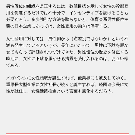
男性優位の組織を是正するには、数値目標を示して女性の幹部登
用を促進するだけでは不十分で、インセンティブを設けることも
必要だろう。多少強引な方法を取らないと、体育会系男性優位主
義の日本企業にあっては、女性登用の動きは停滞する。
女性登用に対しては、男性側から（逆差別ではないか）という不
満も発生しているというが、長年にわたって、男性は下駄を履か
せてもらって評価されつづけてきた。男性優位の歴史を修正する
時期に、女性に下駄を履かせる措置を受け入れるのは、お互い様
である。
メガバンクに女性頭取が誕生すれば、他業界にも波及してゆく。
重厚長大型企業に女性社長が続々と誕生すれば、経団連会長に女
性が就任し、女性活躍推進という言葉も風化するだろう。