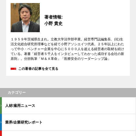
著者情報:
小野 貴史
１９５９年茨城県生まれ。立教大学法学部卒業。経営専門誌編集長、(社)生
活文化総合研究所理事などを経て小野アソシエイツ代表。２５年以上にわた
って中小・ベンチャー企業を中心に５０００人を超える経営者の取材を続け
ている。著書「経営者５千人をインタビューしてわかった成功する会社の新
原則」。分担執筆「Ｍ＆Ａ革命」「医療安全のリーダーシップ論」
この著者の記事を全て見る
カテゴリー
人材/雇用ニュース
業界/企業研究レポート