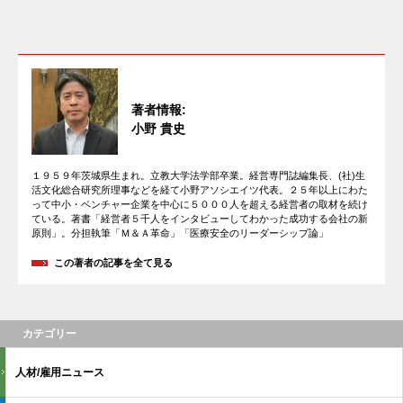
著者情報:
小野 貴史
１９５９年茨城県生まれ。立教大学法学部卒業。経営専門誌編集長、(社)生
活文化総合研究所理事などを経て小野アソシエイツ代表。２５年以上にわた
って中小・ベンチャー企業を中心に５０００人を超える経営者の取材を続け
ている。著書「経営者５千人をインタビューしてわかった成功する会社の新
原則」。分担執筆「Ｍ＆Ａ革命」「医療安全のリーダーシップ論」
この著者の記事を全て見る
カテゴリー
人材/雇用ニュース