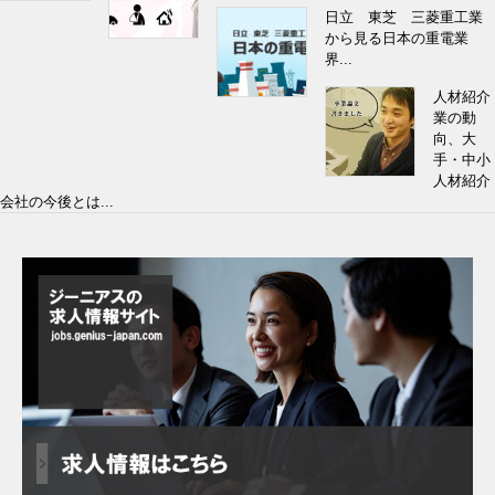
日立 東芝 三菱重工業
から見る日本の重電業
界...
人材紹介
業の動
向、大
手・中小
人材紹介
会社の今後とは...