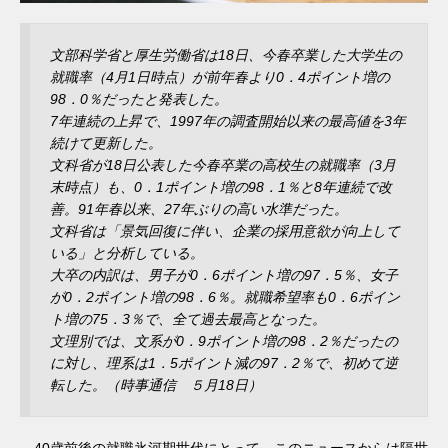
文部科学省と厚生労働省は18日、今春卒業した大学生の
就職率（4月1日時点）が前年春より0．4ポイント増の
98．0％だったと発表した。
7年連続の上昇で、1997年の調査開始以来の最高値を3年
続けて更新した。
文科省が18日公表した今春卒業の高校生の就職率（3月
末時点）も、0．1ポイント増の98．1％と8年連続で改
善。91年春以来、27年ぶりの高い水準だった。
文科省は「景気回復に伴い、企業の採用意欲が向上して
いる」と分析している。
大卒の内訳は、男子が0．6ポイント増の97．5％、女子
が0．2ポイント増の98．6％。就職希望率も0．6ポイン
ト増の75．3％で、全て過去最高となった。
文理別では、文系が0．9ポイント増の98．2％だったの
に対し、理系は1．5ポイント減の97．2％で、初めて逆
転した。（時事通信 ５月18日）
40歳前後の就職氷河期世代にとって、このニュースからは隔世