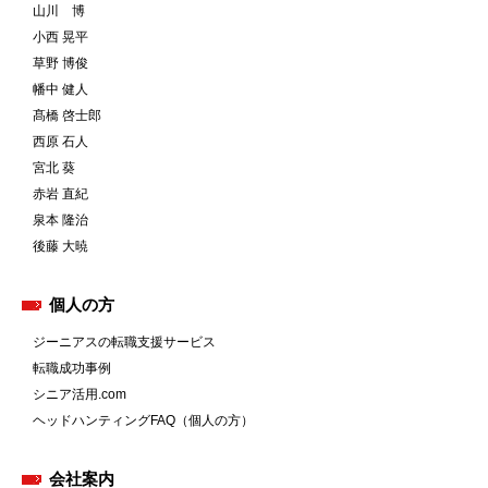
山川 博
小西 晃平
草野 博俊
幡中 健人
髙橋 啓士郎
西原 石人
宮北 葵
赤岩 直紀
泉本 隆治
後藤 大暁
個人の方
ジーニアスの転職支援サービス
転職成功事例
シニア活用.com
ヘッドハンティングFAQ（個人の方）
会社案内