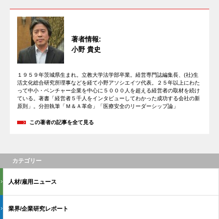
著者情報:
小野 貴史
１９５９年茨城県生まれ。立教大学法学部卒業。経営専門誌編集長、(社)生
活文化総合研究所理事などを経て小野アソシエイツ代表。２５年以上にわた
って中小・ベンチャー企業を中心に５０００人を超える経営者の取材を続け
ている。著書「経営者５千人をインタビューしてわかった成功する会社の新
原則」。分担執筆「Ｍ＆Ａ革命」「医療安全のリーダーシップ論」
この著者の記事を全て見る
カテゴリー
人材/雇用ニュース
業界/企業研究レポート