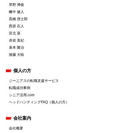
草野 博俊
幡中 健人
髙橋 啓士郎
西原 石人
宮北 葵
赤岩 直紀
泉本 隆治
後藤 大暁
個人の方
ジーニアスの転職支援サービス
転職成功事例
シニア活用.com
ヘッドハンティングFAQ（個人の方）
会社案内
会社概要