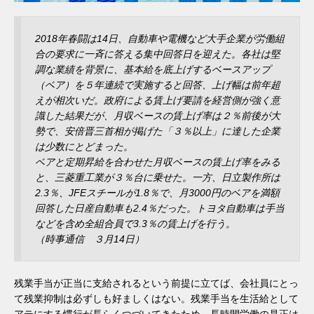
2018年春闘は14日、自動車や電機など大手企業が労働組
合の要求に一斉に答える集中回答日を迎えた。各社は堅
調な業績を背景に、基本給を底上げするベースアップ
（ベア）を５年連続で実施すると回答、上げ幅は前年超
えが相次いだ。政府による賃上げ要請を経営側が強く意
識した結果だが、月収ベースの賃上げ率は２％前後が大
勢で、安倍晋三首相が掲げた「３％以上」に達した企業
は少数にとどまった。
ベアと定期昇給を合わせた月収ベースの賃上げ率をみる
と、三菱重工業が３％台に乗せた。一方、日立製作所は
2.3％、JFEスチールが1.8％で、月3000円のベアを満額
回答した日産自動車も2.4％だった。トヨタ自動車は手当
などを含め全組合員で3.3％の賃上げを行う。
（時事通信 ３月14日）
残業手当が正当に支給されるという前提に立てば、会社員にとっ
て残業抑制は必ずしも好ましくはない。残業手当を生活給として
アテにする慣行が長らくつづいてきたため、長時間労働の是正は