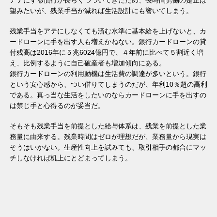
望みたいが、残業手当が減れば生活設計にも響いてしまう。
残業手当をアテにしなくても済む水準に基本給を上げないと、カ
ードローンに手を出す人も増えかねない。銀行カードローンの貸
付残高は2016年に５兆6024億円で、４年前に比べて５割近く増
え、比例するように自己破産者も増加傾向にある。
銀行カードローンの利用動機は生活費の調達が多いという。銀行
という安心感から、つい借りてしまうのだが、年利10％超の高利
である。真っ当な生活をしたいのならカードローンに手を出すの
は禁じ手と心得るのが妥当だ。
そもそも残業手当を前提とした給与体系は、残業を前提とした業
務量に由来する。残業時間はゼロが理想だが、業務量から現実は
そうはいかない。生産性向上を試みても、取引相手の都合にマッ
チしなければ机上にとどまってしまう。