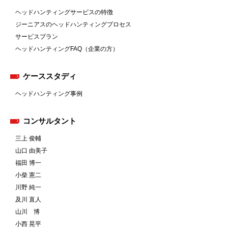
ヘッドハンティングサービスの特徴
ジーニアスのヘッドハンティングプロセス
サービスプラン
ヘッドハンティングFAQ（企業の方）
ケーススタディ
ヘッドハンティング事例
コンサルタント
三上 俊輔
山口 由美子
福田 博一
小柴 憲二
川野 純一
及川 直人
山川 博
小西 晃平