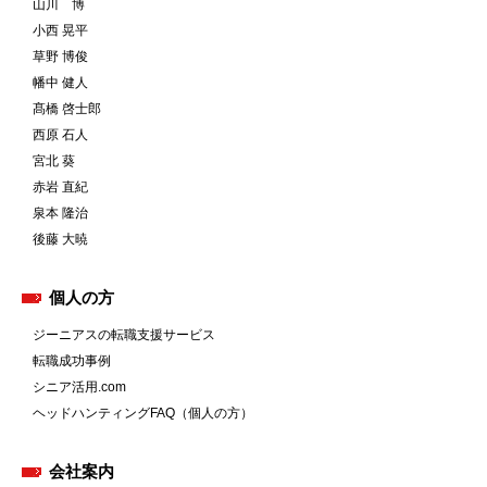
山川 博
小西 晃平
草野 博俊
幡中 健人
髙橋 啓士郎
西原 石人
宮北 葵
赤岩 直紀
泉本 隆治
後藤 大暁
個人の方
ジーニアスの転職支援サービス
転職成功事例
シニア活用.com
ヘッドハンティングFAQ（個人の方）
会社案内