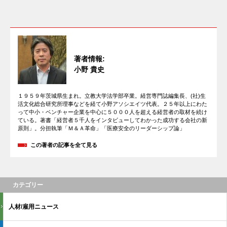
著者情報:
小野 貴史
１９５９年茨城県生まれ。立教大学法学部卒業。経営専門誌編集長、(社)生
活文化総合研究所理事などを経て小野アソシエイツ代表。２５年以上にわた
って中小・ベンチャー企業を中心に５０００人を超える経営者の取材を続け
ている。著書「経営者５千人をインタビューしてわかった成功する会社の新
原則」。分担執筆「Ｍ＆Ａ革命」「医療安全のリーダーシップ論」
この著者の記事を全て見る
カテゴリー
人材/雇用ニュース