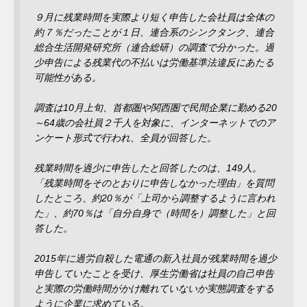
９月に残業時間を実際より短く申告した会社員は全体の
約７％だったことが１日、連合系のシンクタンク、連合
総合生活開発研究所（連合総研）の調査で分かった。過
少申告による残業代の不払いは労働基準法違反にあたる
可能性がある。
調査は10月上旬、首都圏や関西圏で民間企業に勤める20
～64歳の会社員２千人を対象に、インターネットでのア
ンケート形式で行われ、全員が回答した。
残業時間を過少に申告したと回答したのは、149人。
「残業時間をそのとおりに申告しなかった理由」を質問
したところ、約20％が「上司から調整するように言われ
た」、約70％は「自分自身で（時間を）調整した」と回
答した。
2015年に過労自殺した電通の新入社員が残業時間を過少
申告していたことを受け、厚生労働省は社員の自己申告
と実際の労働時間がかけ離れていないか実態調査をする
ように企業に求めている。