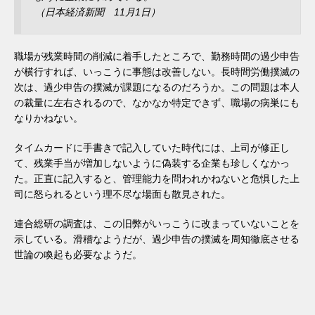
（日本経済新聞 11月1日）
職場が残業時間の削減に着手したところで、勤務時間の過少申告
が横行すれば、いっこうに事態は改善しない。長時間労働撲滅の
次は、過少申告の撲滅が課題になるのだろうか。この問題は本人
の裁量に左右されるので、なかなか特定できず、職場の病巣にも
なりかねない。
タイムカードに手書きで記入していた時代には、上司が修正し
て、残業手当が増加しないように偽装する企業も珍しくなかっ
た。正直に記入すると、管理能力を問われかねないと危惧した上
司に怒られるという理不尽な場面も散見された。
連合総研の調査は、この旧弊がいっこうに改まっていないことを
示している。滑稽なようだが、過少申告の撲滅を周知徹底させる
世論の喚起も必要なようだ。