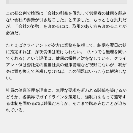
この初公判で検察は「会社の利益を優先して労働者の健康を顧み
ない会社の姿勢が引き起こした」と主張した。もっともな批判だ
が、「会社の姿勢」を改めるには、取引のあり方も改めることが
必須だ。
たとえばクライアントが夕方に業務を依頼して、納期を翌日の朝
に指定すれば、深夜労働は避けられない。（いつでも無理を聞い
てくれる）という評価は、健康の犠牲と対をなしている。クライ
アント側は委託先の担当社員の健康管理など視野にないが、我が
身に置き換えて考慮しなければ、この問題はいっこうに解決しな
い。
社員の健康管理を理由に、無理な要求を断われる関係を築けるか
どうか。各業界でガイドラインを策定し、強制力をもって遵守す
る体制を固めるのは難儀だろうが、そこまで踏み込むことが迫ら
れている。