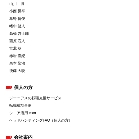
山川 博
小西 晃平
草野 博俊
幡中 健人
髙橋 啓士郎
西原 石人
宮北 葵
赤岩 直紀
泉本 隆治
後藤 大暁
個人の方
ジーニアスの転職支援サービス
転職成功事例
シニア活用.com
ヘッドハンティングFAQ（個人の方）
会社案内