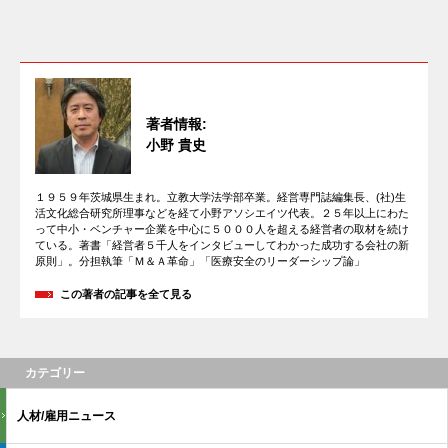
著者情報:
小野 貴史
１９５９年茨城県生まれ。立教大学法学部卒業。経営専門誌編集長、(社)生
活文化総合研究所理事などを経て小野アソシエイツ代表。２５年以上にわた
って中小・ベンチャー企業を中心に５０００人を超える経営者の取材を続け
ている。著書「経営者５千人をインタビューしてわかった成功する会社の新
原則」。分担執筆「Ｍ＆Ａ革命」「医療安全のリーダーシップ論」
この著者の記事を全て見る
カテゴリー
人材/雇用ニュース