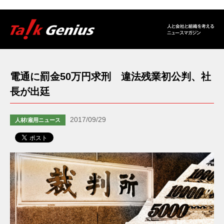
電通に罰金50万円求刑 違法残業初公判、社
長が出廷
2017/09/29
人材/雇用ニュース