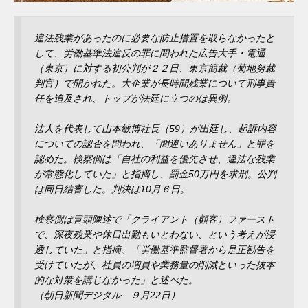
違法残業があったのに必要な防止措置を取らなかったと
して、労働基準法違反の罪に問われた広告大手・電通
（東京）に対する初公判が２２日、東京簡裁（菊地努裁
判官）で開かれた。大企業が長時間残業について刑事責
任を追及され、トップが法廷に立つのは異例。
法人を代表して山本敏博社長（59）が出廷し、起訴内容
についての認否を問われ、「間違いありません」と罪を
認めた。検察側は「自社の利益を優先させ、違法な残業
が常態化していた」と指摘し、罰金50万円を求刑。公判
は同日結審した。判決は10月６日。
検察側は冒頭陳述で「クライアント（顧客）ファースト
で、深夜残業や休日出勤もいとわない、という考えが浸
透していた」と指摘。「労働基準監督署から是正勧告を
受けていたが、社員の増員や業務量の削減といった抜本
的な対策を講じなかった」と述べた。
（朝日新聞デジタル ９月22日）