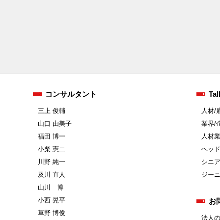
コンサルタント
Tal
三上 俊輔
人材/
山口 由美子
業界/
福田 博一
人材
小柴 憲二
ヘッ
川野 純一
シニ
及川 直人
ジー
山川 博
小西 晃平
お
草野 博俊
法人