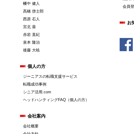
幡中 健人
会員
髙橋 啓士郎
西原 石人
お
宮北 葵
赤岩 直紀
泉本 隆治
後藤 大暁
個人の方
ジーニアスの転職支援サービス
転職成功事例
シニア活用.com
ヘッドハンティングFAQ（個人の方）
会社案内
会社概要
会社方針