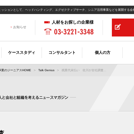
ミッションとして、ヘッドハンティング、エグゼクティブサーチ、シニア活用事業などを展開する会
人材をお探しの企業様
お知らせ
ケーススタディ
コンサルタント
個人の方
業のジーニアスHOME
Talk Genius
残業代未払い 佐川が全社調査...
査