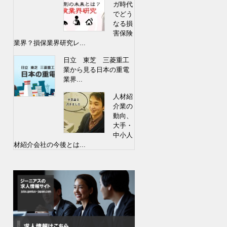
ガ時代
でどう
なる損
害保険
業界？損保業界研究レ...
日立 東芝 三菱重工
業から見る日本の重電
業界...
人材紹
介業の
動向、
大手・
中小人
材紹介会社の今後とは...