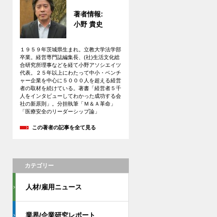
著者情報:
小野 貴史
１９５９年茨城県生まれ。立教大学法学部
卒業。経営専門誌編集長、(社)生活文化総
合研究所理事などを経て小野アソシエイツ
代表。２５年以上にわたって中小・ベンチ
ャー企業を中心に５０００人を超える経営
者の取材を続けている。著書「経営者５千
人をインタビューしてわかった成功する会
社の新原則」。分担執筆「Ｍ＆Ａ革命」
「医療安全のリーダーシップ論」
この著者の記事を全て見る
カテゴリー
人材/雇用ニュース
業界/企業研究レポート