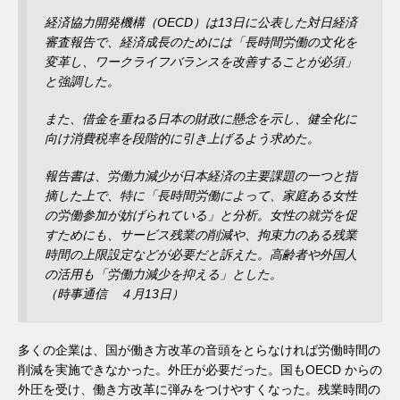
経済協力開発機構（OECD）は13日に公表した対日経済
審査報告で、経済成長のためには「長時間労働の文化を
変革し、ワークライフバランスを改善することが必須」
と強調した。
また、借金を重ねる日本の財政に懸念を示し、健全化に
向け消費税率を段階的に引き上げるよう求めた。
報告書は、労働力減少が日本経済の主要課題の一つと指
摘した上で、特に「長時間労働によって、家庭ある女性
の労働参加が妨げられている」と分析。女性の就労を促
すためにも、サービス残業の削減や、拘束力のある残業
時間の上限設定などが必要だと訴えた。高齢者や外国人
の活用も「労働力減少を抑える」とした。
（時事通信 ４月13日）
多くの企業は、国が働き方改革の音頭をとらなければ労働時間の
削減を実施できなかった。外圧が必要だった。国もOECD からの
外圧を受け、働き方改革に弾みをつけやすくなった。残業時間の