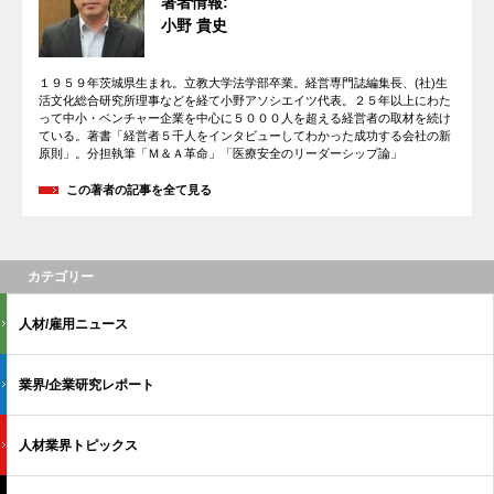
著者情報:
小野 貴史
１９５９年茨城県生まれ。立教大学法学部卒業。経営専門誌編集長、(社)生
活文化総合研究所理事などを経て小野アソシエイツ代表。２５年以上にわた
って中小・ベンチャー企業を中心に５０００人を超える経営者の取材を続け
ている。著書「経営者５千人をインタビューしてわかった成功する会社の新
原則」。分担執筆「Ｍ＆Ａ革命」「医療安全のリーダーシップ論」
この著者の記事を全て見る
カテゴリー
人材/雇用ニュース
業界/企業研究レポート
人材業界トピックス