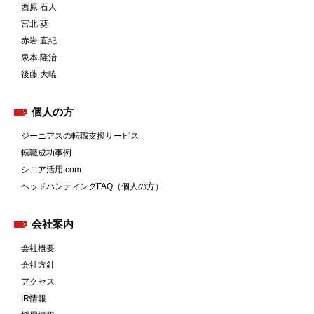
西原 石人
宮北 葵
赤岩 直紀
泉本 隆治
後藤 大暁
個人の方
ジーニアスの転職支援サービス
転職成功事例
シニア活用.com
ヘッドハンティングFAQ（個人の方）
会社案内
会社概要
会社方針
アクセス
IR情報