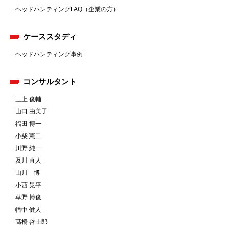
ヘッドハンティングFAQ（企業の方）
ケーススタディ
ヘッドハンティング事例
コンサルタント
三上 俊輔
山口 由美子
福田 博一
小柴 憲二
川野 純一
及川 直人
山川 博
小西 晃平
草野 博俊
幡中 健人
髙橋 啓士郎