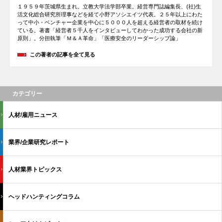
１９５９年茨城県生まれ。立教大学法学部卒業。経営専門誌編集長、(社)生
活文化総合研究所理事などを経て小野アソシエイツ代表。２５年以上にわた
って中小・ベンチャー企業を中心に５０００人を超える経営者の取材を続け
ている。著書「経営者５千人をインタビューしてわかった成功する会社の新
原則」。分担執筆「Ｍ＆Ａ革命」「医療安全のリーダーシップ論」
この著者の記事を全て見る
カテゴリー
人材/雇用ニュース
業界/企業研究レポート
人材業界トピックス
ヘッドハンティングコラム