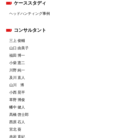
ケーススタディ
ヘッドハンティング事例
コンサルタント
三上 俊輔
山口 由美子
福田 博一
小柴 憲二
川野 純一
及川 直人
山川 博
小西 晃平
草野 博俊
幡中 健人
髙橋 啓士郎
西原 石人
宮北 葵
赤岩 直紀