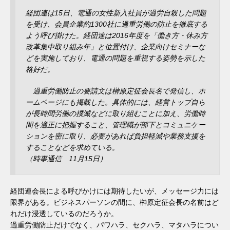
経団連は15日、電通の女性新入社員が過労自殺した問題
を受け、会員企業約1300社に過重労働の防止を徹底する
よう呼び掛けた。経団連は2016年度を「働き方・休み方
改革集中取り組み年」と位置付け、企業向けセミナーな
どを実施しており、電通の問題を重視する姿勢を示した
格好だ。
過重労働防止の要請文は榊原定征会長名で発信し、ホ
ームページにも掲載した。具体的には、経営トップ自ら
が長時間労働の撲滅などに取り組むことに加え、労働時
間を適正に把握すること、管理職が部下とコミュニケー
ションを密に取り、必要があれば負担軽減や業務支援を
することなどを求めている。
（時事通信 11月15日）
経団連会長による呼びかけには期待したいが、メッセージ力には
限界がある。ビジネスパーソンの間に、榊原定征会長の名前はど
れだけ浸透しているのだろうか。
過重労働防止だけでなく、パワハラ、セクハラ、マタハラについ