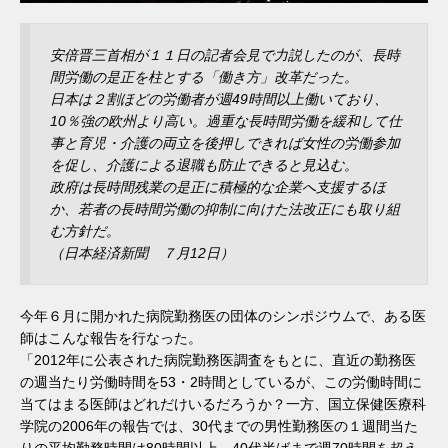
安倍晋三首相が１１日の記者会見で力説したのが、長時
間労働の是正を柱とする「働き方」改革だった。
日本は２割ほどの労働者が週49時間以上働いており、
10％強の欧州より高い。過重な長時間労働を緩和して仕
事と育児・介護の両立を後押しできれば女性の労働参加
を促し、介護による退職も防止できると見込む。
政府は長時間残業の是正に積極的な企業へ支援するほ
か、若者の長時間労働の抑制に向けた法改正にも取り組
む方針だ。
（日本経済新聞 ７月12日）
今年６月に開かれた病院勤務医の団体のシンポジウムで、ある医
師はこんな報告を行なった。
「2012年に公表された病院勤務医調査をもとに、直近の勤務医
の週当たり労働時間を53・2時間としているが、この労働時間に
当てはまる医師はどれだけいるだろうか？一方、国立保健医療科
学院の2006年の報告では、30代までの男性勤務医の１週間当た
りの平均勤務時間は80時間以上。40代半ばまで週70時間を超え