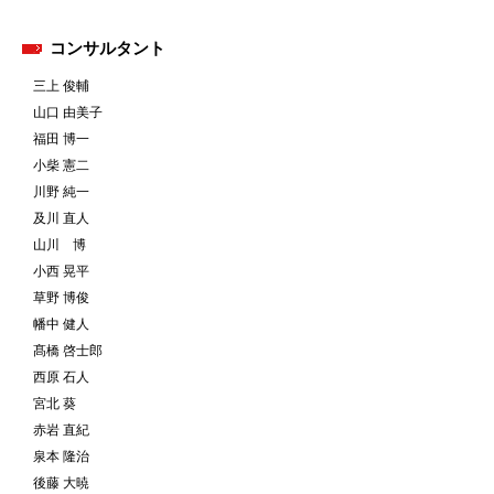
コンサルタント
三上 俊輔
山口 由美子
福田 博一
小柴 憲二
川野 純一
及川 直人
山川 博
小西 晃平
草野 博俊
幡中 健人
髙橋 啓士郎
西原 石人
宮北 葵
赤岩 直紀
泉本 隆治
後藤 大暁