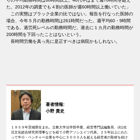
た。2012年の調査でも４割の医師が週60時間以上働いていた」
この実態はブラック企業の比ではない。報告を行なった医師の
場合、今年５月の勤務時間は261時間だった。週平均60・9時間
である。過労死レベルの勤務時間だ。過去に１カ月の勤務時間が
200時間を下回ったことはないという。
長時間労働を真っ先に是正すべきは病院かもしれない。
著者情報:
小野 貴史
１９５９年茨城県生まれ。立教大学法学部卒業。経営専門誌編集長、(社)生
活文化総合研究所理事などを経て小野アソシエイツ代表。２５年以上にわた
って中小・ベンチャー企業を中心に５０００人を超える経営者の取材を続け