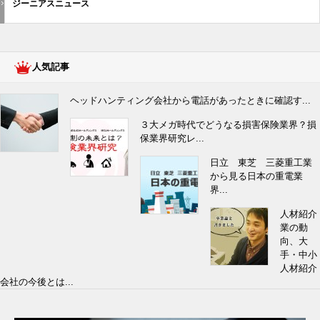
ジーニアスニュース
人気記事
ヘッドハンティング会社から電話があったときに確認す...
３大メガ時代でどうなる損害保険業界？損
保業界研究レ...
日立 東芝 三菱重工業
から見る日本の重電業
界...
人材紹介
業の動
向、大
手・中小
人材紹介
会社の今後とは...