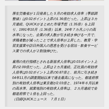
厚生労働省が１日発表した５月の有効求人倍率（季節調
整値）は0.02ポイント上昇の1.36倍だった。上昇は３カ
月連続。QUICKがまとめた市場予想（1.35倍）を上回
り、1991年10月（1.36倍）以来、24年７カ月ぶりの高
水準になった。企業の求人数が引き続き伸びる一方で、
求職者数が減ったことで求人倍率が上昇した。教育・学
習支援業や訪日外国人の恩恵を受ける宿泊・飲食サービ
ス業での求人が２割強伸びた。
雇用の先行指標とされる新規求人倍率は0.03ポイント上
昇の2.09倍だった。上昇は２カ月連続。正社員の有効求
人倍率は0.02ポイント上昇の0.87倍と、前月に引き続き
04年11月の調査開始以来で過去最高になった。都道府県
別の有効求人倍率は東京都が2.03倍と、1974年６月以来
の高水準。就業地別の有効求人倍率は、２カ月連続で全
都道府県で１倍を上回った。
（日経QUICKニュース ７月１日）