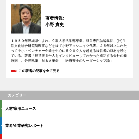
著者情報:
小野 貴史
１９５９年茨城県生まれ。立教大学法学部卒業。経営専門誌編集長、(社)生
活文化総合研究所理事などを経て小野アソシエイツ代表。２５年以上にわた
って中小・ベンチャー企業を中心に５０００人を超える経営者の取材を続け
ている。著書「経営者５千人をインタビューしてわかった成功する会社の新
原則」。分担執筆「Ｍ＆Ａ革命」「医療安全のリーダーシップ論」
この著者の記事を全て見る
カテゴリー
人材/雇用ニュース
業界/企業研究レポート