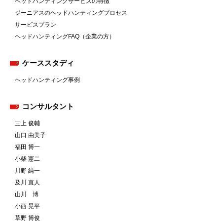
ヘッドハンティングサービスの特徴
ジーニアスのヘッドハンティングプロセス
サービスプラン
ヘッドハンティングFAQ（企業の方）
ケーススタディ
ヘッドハンティング事例
コンサルタント
三上 俊輔
山口 由美子
福田 博一
小柴 憲二
川野 純一
及川 直人
山川 博
小西 晃平
草野 博俊