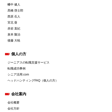
幡中 健人
髙橋 啓士郎
西原 石人
宮北 葵
赤岩 直紀
泉本 隆治
後藤 大暁
個人の方
ジーニアスの転職支援サービス
転職成功事例
シニア活用.com
ヘッドハンティングFAQ（個人の方）
会社案内
会社概要
会社方針