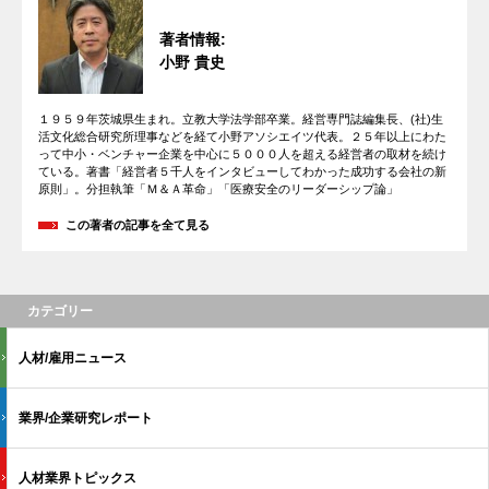
著者情報:
小野 貴史
１９５９年茨城県生まれ。立教大学法学部卒業。経営専門誌編集長、(社)生
活文化総合研究所理事などを経て小野アソシエイツ代表。２５年以上にわた
って中小・ベンチャー企業を中心に５０００人を超える経営者の取材を続け
ている。著書「経営者５千人をインタビューしてわかった成功する会社の新
原則」。分担執筆「Ｍ＆Ａ革命」「医療安全のリーダーシップ論」
この著者の記事を全て見る
カテゴリー
人材/雇用ニュース
業界/企業研究レポート
人材業界トピックス