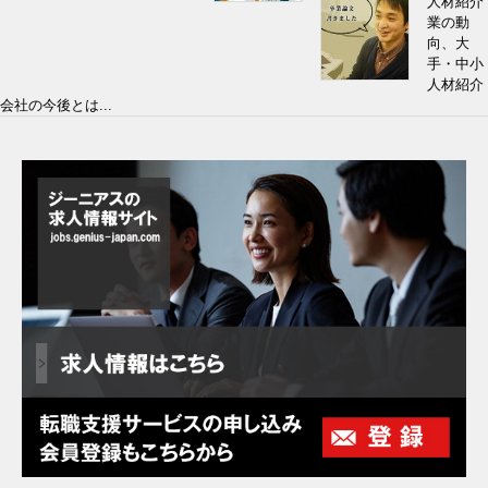
人材紹介
業の動
向、大
手・中小
人材紹介
会社の今後とは...