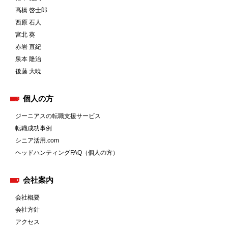
髙橋 啓士郎
西原 石人
宮北 葵
赤岩 直紀
泉本 隆治
後藤 大暁
個人の方
ジーニアスの転職支援サービス
転職成功事例
シニア活用.com
ヘッドハンティングFAQ（個人の方）
会社案内
会社概要
会社方針
アクセス