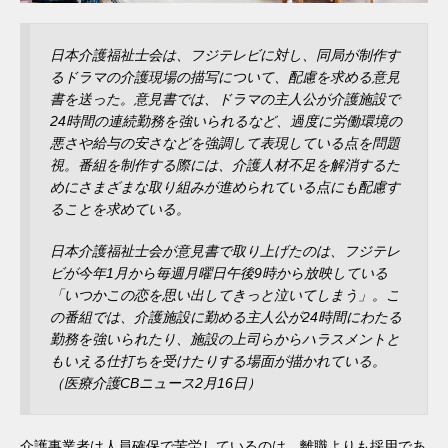
日本介護福祉士会は、フジテレビに対し、同局が制作す
るドラマの介護現場の描写について、配慮を求める意見
書を送った。意見書では、ドラマの主人公が介護施設で
24時間の連続勤務を強いられるなど、過度に労働環境の
悪さや給与の安さなどを強調して表現している点を問題
視。番組を制作する際には、介護人材不足を解消するた
めにさまざまな取り組みが進められている点にも配慮す
ることを求めている。
日本介護福祉士会が意見書で取り上げたのは、フジテレ
ビが今年1月から毎週月曜日午後9時から放映している
「いつかこの恋を思い出してきっと泣いてしまう」。こ
の番組では、介護施設に勤める主人公が24時間にわたる
勤務を強いられたり、施設の上司らからハラスメントと
もいえる仕打ちを受けたりする場面が描かれている。
（医療介護CBニュース2月16日）
介護事業者は人員確保で苦労しているのは、離職よりも採用であ