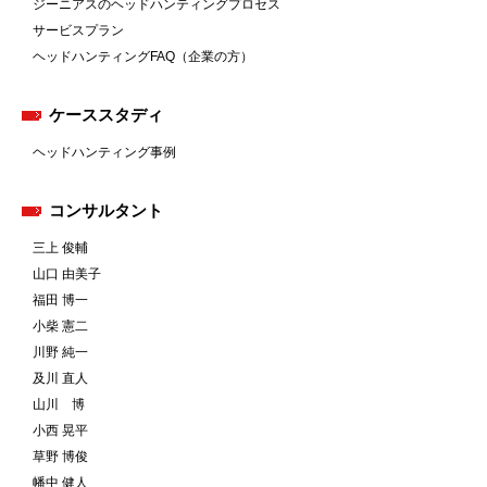
ジーニアスのヘッドハンティングプロセス
サービスプラン
ヘッドハンティングFAQ（企業の方）
ケーススタディ
ヘッドハンティング事例
コンサルタント
三上 俊輔
山口 由美子
福田 博一
小柴 憲二
川野 純一
及川 直人
山川 博
小西 晃平
草野 博俊
幡中 健人