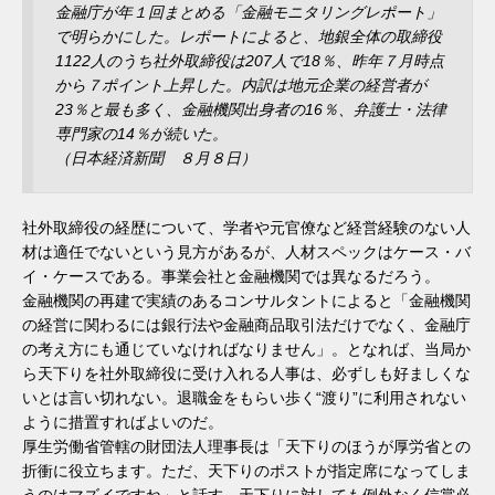
金融庁が年１回まとめる「金融モニタリングレポート」
で明らかにした。レポートによると、地銀全体の取締役
1122人のうち社外取締役は207人で18％、昨年７月時点
から７ポイント上昇した。内訳は地元企業の経営者が
23％と最も多く、金融機関出身者の16％、弁護士・法律
専門家の14％が続いた。
（日本経済新聞 ８月８日）
社外取締役の経歴について、学者や元官僚など経営経験のない人
材は適任でないという見方があるが、人材スペックはケース・バ
イ・ケースである。事業会社と金融機関では異なるだろう。
金融機関の再建で実績のあるコンサルタントによると「金融機関
の経営に関わるには銀行法や金融商品取引法だけでなく、金融庁
の考え方にも通じていなければなりません」。となれば、当局か
ら天下りを社外取締役に受け入れる人事は、必ずしも好ましくな
いとは言い切れない。退職金をもらい歩く“渡り”に利用されない
ように措置すればよいのだ。
厚生労働省管轄の財団法人理事長は「天下りのほうが厚労省との
折衝に役立ちます。ただ、天下りのポストが指定席になってしま