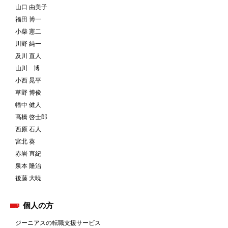
山口 由美子
福田 博一
小柴 憲二
川野 純一
及川 直人
山川 博
小西 晃平
草野 博俊
幡中 健人
髙橋 啓士郎
西原 石人
宮北 葵
赤岩 直紀
泉本 隆治
後藤 大暁
個人の方
ジーニアスの転職支援サービス