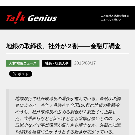
地銀の取締役、社外が２割――金融庁調査
2015/08/17
人材/雇用ニュース
社長・役員人事
地域銀行で社外取締役の選任が進んでいる。金融庁の調
査によると、今年７月時点で全国106行の地銀の取締役
のうち、社外取締役の占める割合が２割近くに上昇し
た。大手銀行などと比べるとなお水準は低いものの、人
口減少などで事業環境が厳しさを増すなか、外部の知識
や経験を経営に生かそうとする動きが広がっている。