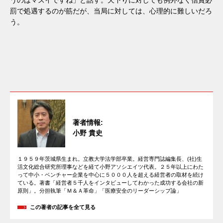
うのはマズイですね」と話す。天下りに対しても例外なく信賞必
罰で処遇するのが筋だが、当局に対しては、心理的に難しいだろ
う。
著者情報:
小野 貴史
１９５９年茨城県生まれ。立教大学法学部卒業。経営専門誌編集長、(社)生
活文化総合研究所理事などを経て小野アソシエイツ代表。２５年以上にわた
って中小・ベンチャー企業を中心に５０００人を超える経営者の取材を続け
ている。著書「経営者５千人をインタビューしてわかった成功する会社の新
原則」。分担執筆「Ｍ＆Ａ革命」「医療安全のリーダーシップ論」
この著者の記事を全て見る