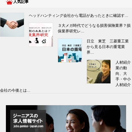
人気記事
ヘッドハンティング会社から電話があったときに確認す...
３大メガ時代でどうなる損害保険業界？損
保業界研究レ...
日立 東芝 三菱重工業
から見る日本の重電業
界...
人材紹介
業の動
向、大
手・中小
人材紹介
会社の今後とは...