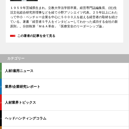
１９５９年茨城県生まれ。立教大学法学部卒業。経営専門誌編集長、(社)生
活文化総合研究所理事などを経て小野アソシエイツ代表。２５年以上にわた
って中小・ベンチャー企業を中心に５０００人を超える経営者の取材を続け
ている。著書「経営者５千人をインタビューしてわかった成功する会社の新
原則」。分担執筆「Ｍ＆Ａ革命」「医療安全のリーダーシップ論」
この著者の記事を全て見る
カテゴリー
人材/雇用ニュース
業界/企業研究レポート
人材業界トピックス
ヘッドハンティングコラム