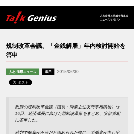
規制改革会議、「金銭解雇」年内検討開始を
答申
2015/06/30
人材/雇用ニュース
雇用
政府の規制改革会議（議長・岡素之住友商事相談役）は
16日、経済成長に向けた規制改革策をまとめ、安倍首相
に答申した。
裁判で解雇が不当だと認められた際に、労働者が申し出