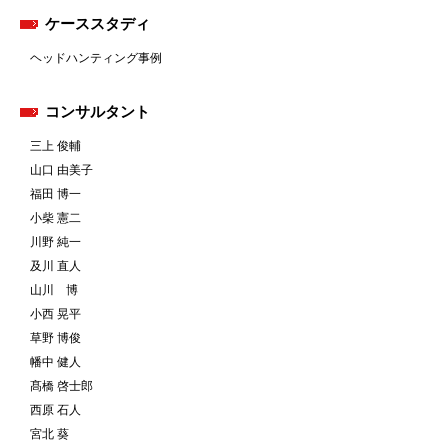
ケーススタディ
ヘッドハンティング事例
コンサルタント
三上 俊輔
山口 由美子
福田 博一
小柴 憲二
川野 純一
及川 直人
山川 博
小西 晃平
草野 博俊
幡中 健人
髙橋 啓士郎
西原 石人
宮北 葵