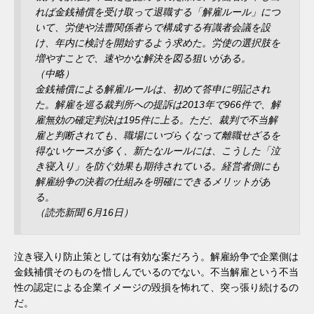
れば金銭補償を受け取って退職する「解雇ルール」につ
いて、労使や法曹関係者らで構成する有識者会議を設
け、年内に検討を開始するよう求めた。労使の選択肢を
増やすことで、速やかな解決を図る狙いがある。
（中略）
金銭補償による解雇ルールは、初めて答申に明記され
た。解雇を巡る裁判所への提訴は2013年で966件で、解
雇無効の確定判決は195件に上る。ただ、裁判で不当解
雇と判断されても、職場にいづらくなって離職せざるを
得ないケースが多く、新たなルールには、こうした「泣
き寝入り」を防ぐ効果も期待されている。経営者側にも
解雇紛争の決着の仕組みを明確にできるメリットがあ
る。
（読売新聞 6月16日）
泣き寝入り防止策としては有効な案だろう。解雇紛争で企業側は
金銭補償そのものを惜しんでいるのでない。不当解雇という不当
性の認定による企業イメージの毀損を怖れて、突っ張り続けるの
だ。