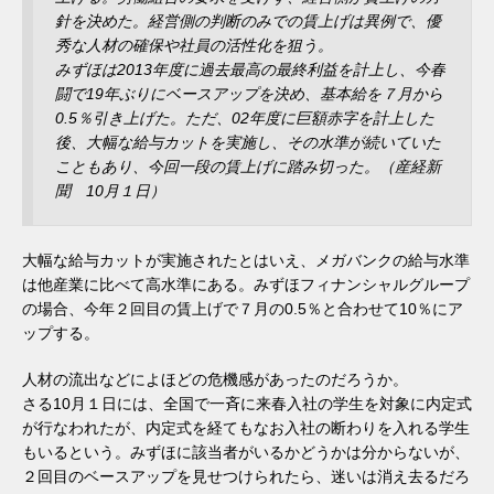
針を決めた。経営側の判断のみでの賃上げは異例で、優
秀な人材の確保や社員の活性化を狙う。
みずほは2013年度に過去最高の最終利益を計上し、今春
闘で19年ぶりにベースアップを決め、基本給を７月から
0.5％引き上げた。ただ、02年度に巨額赤字を計上した
後、大幅な給与カットを実施し、その水準が続いていた
こともあり、今回一段の賃上げに踏み切った。（産経新
聞 10月１日）
大幅な給与カットが実施されたとはいえ、メガバンクの給与水準
は他産業に比べて高水準にある。みずほフィナンシャルグループ
の場合、今年２回目の賃上げで７月の0.5％と合わせて10％にア
ップする。
人材の流出などによほどの危機感があったのだろうか。
さる10月１日には、全国で一斉に来春入社の学生を対象に内定式
が行なわれたが、内定式を経てもなお入社の断わりを入れる学生
もいるという。みずほに該当者がいるかどうかは分からないが、
２回目のベースアップを見せつけられたら、迷いは消え去るだろ