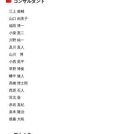
コンサルタント
三上 俊輔
山口 由美子
福田 博一
小柴 憲二
川野 純一
及川 直人
山川 博
小西 晃平
草野 博俊
幡中 健人
髙橋 啓士郎
西原 石人
宮北 葵
赤岩 直紀
泉本 隆治
後藤 大暁