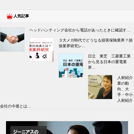
人気記事
ヘッドハンティング会社から電話があったときに確認す...
３大メガ時代でどうなる損害保険業界？損
保業界研究レ...
日立 東芝 三菱重工業
から見る日本の重電業
界...
人材紹介
業の動
向、大
手・中小
人材紹介
会社の今後とは...