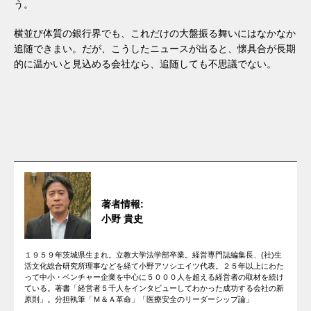
う。
横並び体質の銀行界でも、これだけの大盤振る舞いにはなかなか
追随できまい。だが、こうしたニュースが出ると、懐具合が長期
的に温かいと見込める会社なら、追随しても不思議でない。
著者情報:
小野 貴史
１９５９年茨城県生まれ。立教大学法学部卒業。経営専門誌編集長、(社)生
活文化総合研究所理事などを経て小野アソシエイツ代表。２５年以上にわた
って中小・ベンチャー企業を中心に５０００人を超える経営者の取材を続け
ている。著書「経営者５千人をインタビューしてわかった成功する会社の新
原則」。分担執筆「Ｍ＆Ａ革命」「医療安全のリーダーシップ論」