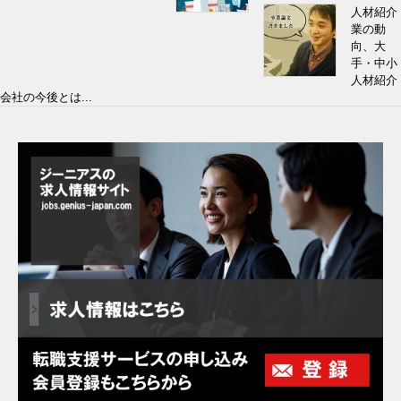
人材紹介
業の動
向、大
手・中小
人材紹介
会社の今後とは...