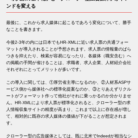
ンドを変える
最後に、これから求人媒体に起こるであろう変化について、勝手
なことを書きます。
今後2-3年の内には日本でもHR-XMLに近い求人票の共通フォー
マットが導入されることが予想されます。求人票の情報量のばら
つきを抑えたり、検索が容易になったり、各媒体（職安含む）へ
の掲載の手間が省けることは、求職者、求人企業、人材紹介会社
それぞれにとってメリットが多いです。
この導入に関しては、①厚労省主導になるのか、②人材系ASPサ
ービス側から媒体社への標準化提案なのか、③とりあえずリクル
ートがフォーマット作って他社がそれに乗っかるのか分かりませ
ん。HR-XMLにより求人票が標準化されると、クローラー型の求
人情報収集サイトの精度が高まり、これまで以上に存在感が増し
て、相対的に既存の求人媒体の価値が下がることが想定されま
す。
クローラー型の広告媒体としては、既に北米でIndeedが相当なシ