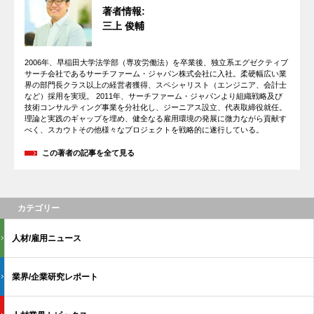
著者情報:
三上 俊輔
2006年、早稲田大学法学部（専攻労働法）を卒業後、独立系エグゼクティブ
サーチ会社であるサーチファーム・ジャパン株式会社に入社。柔硬幅広い業
界の部門長クラス以上の経営者獲得、スペシャリスト（エンジニア、会計士
など）採用を実現。 2011年、サーチファーム・ジャパンより組織戦略及び
技術コンサルティング事業を分社化し、ジーニアス設立、代表取締役就任。
理論と実践のギャップを埋め、健全なる雇用環境の発展に微力ながら貢献す
べく、スカウトその他様々なプロジェクトを戦略的に遂行している。
この著者の記事を全て見る
カテゴリー
人材/雇用ニュース
業界/企業研究レポート