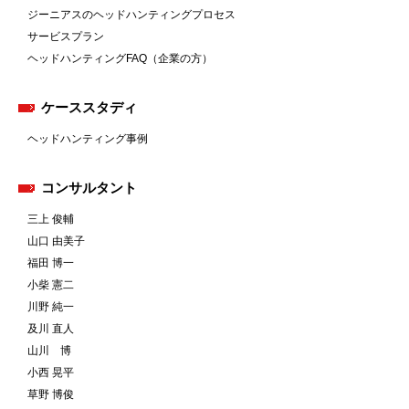
ジーニアスのヘッドハンティングプロセス
サービスプラン
ヘッドハンティングFAQ（企業の方）
ケーススタディ
ヘッドハンティング事例
コンサルタント
三上 俊輔
山口 由美子
福田 博一
小柴 憲二
川野 純一
及川 直人
山川 博
小西 晃平
草野 博俊