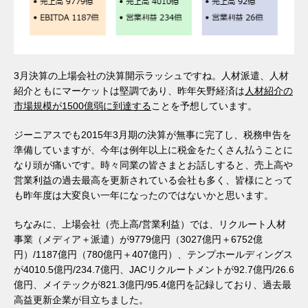
3月決算の上場会社の決算開示ラッシュですね。人材派遣、人材
紹介ともにマーケットは堅調であり、昨年矢野経済は
人材紹介の
市場規模が1500億弱に到達する
ことを予想しています。
ジーニアスでも2015年3月期の決算が無事に完了し、税務申告を
準備していますが、今年は例年以上に税金をたくさん払うことに
なり頭が痛いです。時々同業の皆さまとお話しすると、売上高や
営業利益の過去最高を更新されている会社も多く、皆様にとって
も昨年度は大変良い一年になったのではないかと思います。
ちなみに、上場会社（売上高/営業利益）では、リクルート人材
事業（メディア＋派遣）が9779億円（3027億円＋6752億
円）/1187億円（780億円＋407億円）、テンプホールディングス
が4010.5億円/234.7億円、JACリクルートメントが92.7億円/26.6
億円、メイテックが821.3億円/95.4億円を記録しており、過去最
高益更新企業が目立ちました。