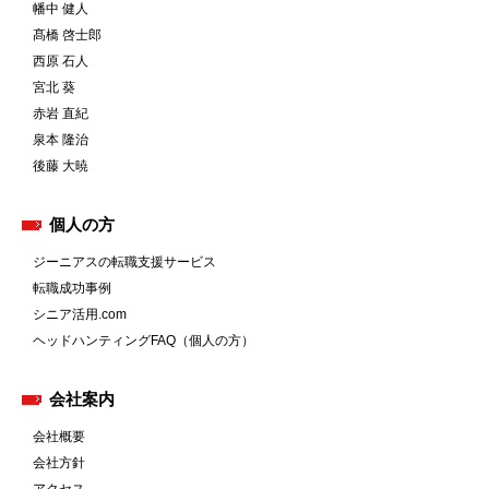
幡中 健人
髙橋 啓士郎
西原 石人
宮北 葵
赤岩 直紀
泉本 隆治
後藤 大暁
個人の方
ジーニアスの転職支援サービス
転職成功事例
シニア活用.com
ヘッドハンティングFAQ（個人の方）
会社案内
会社概要
会社方針