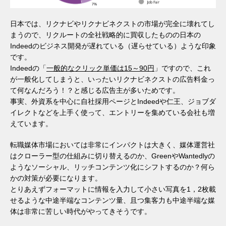
日本では、リクナビやリクナビネクストの市場が完全に壊れてし
まうので、リクルートの全社戦略的に買収したものの日本の
Indeedのビジネス開発が遅れている（遅らせている）ような印象
です。
Indeedの「
一般的なクリック単価は15～90円
」ですので、これ
が一般化してしまうと、いったいリクナビネクストの広告料金っ
て何なんだろう！？と感じる広告主が多いためです。
事実、外資系を中心に自社採用ページとIndeedや仁王、ジョブダ
イレクトなどを上手く使って、エントリーを集めている会社も増
えています。
転職媒体市場においては非常にインパクトは大きく、媒体運営社
はクローラー型の仕組みに切り替えるのか、GreenやWantedlyの
ようなソーシャル、リッチコンテンツ化にシフトするのか？何ら
かの対策が必要になります。
とりあえずフォーマットに情報を入力して小さい写真を1，2枚載
せるような中途半端なコンテンツ量、且つ集客力も中途半端な媒
体は非常に苦しい時代がやってきそうです。