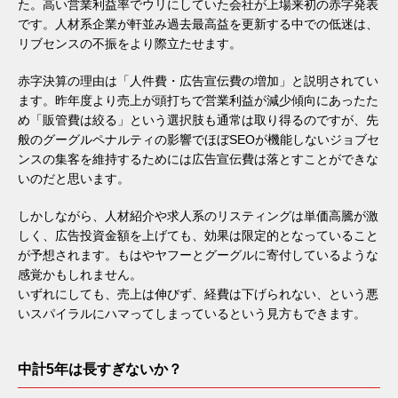
た。高い営業利益率でウリにしていた会社が上場来初の赤字発表
です。人材系企業が軒並み過去最高益を更新する中での低迷は、
リブセンスの不振をより際立たせます。
赤字決算の理由は「人件費・広告宣伝費の増加」と説明されてい
ます。昨年度より売上が頭打ちで営業利益が減少傾向にあったた
め「販管費は絞る」という選択肢も通常は取り得るのですが、先
般のグーグルペナルティの影響でほぼSEOが機能しないジョブセ
ンスの集客を維持するためには広告宣伝費は落とすことができな
いのだと思います。
しかしながら、人材紹介や求人系のリスティングは単価高騰が激
しく、広告投資金額を上げても、効果は限定的となっていること
が予想されます。もはやヤフーとグーグルに寄付しているような
感覚かもしれません。
いずれにしても、売上は伸びず、経費は下げられない、という悪
いスパイラルにハマってしまっているという見方もできます。
中計5年は長すぎないか？