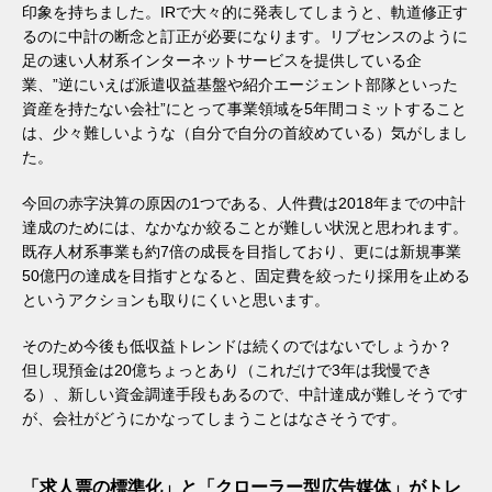
印象を持ちました。IRで大々的に発表してしまうと、軌道修正す
るのに中計の断念と訂正が必要になります。リブセンスのように
足の速い人材系インターネットサービスを提供している企
業、”逆にいえば派遣収益基盤や紹介エージェント部隊といった
資産を持たない会社”にとって事業領域を5年間コミットすること
は、少々難しいような（自分で自分の首絞めている）気がしまし
た。
今回の赤字決算の原因の1つである、人件費は2018年までの中計
達成のためには、なかなか絞ることが難しい状況と思われます。
既存人材系事業も約7倍の成長を目指しており、更には新規事業
50億円の達成を目指すとなると、固定費を絞ったり採用を止める
というアクションも取りにくいと思います。
そのため今後も低収益トレンドは続くのではないでしょうか？
但し現預金は20億ちょっとあり（これだけで3年は我慢でき
る）、新しい資金調達手段もあるので、中計達成が難しそうです
が、会社がどうにかなってしまうことはなさそうです。
「求人票の標準化」と「クローラー型広告媒体」がトレ