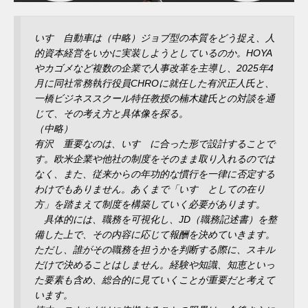
いすゞ自動車は（中略）ジョブ型の本質をどう捉え、人
的資本経営をいかに実装しようとしているのか。HOYA
やカゴメなど複数の企業で人事改革を主導し、2025年4
月に同社常務執行役員CHROに就任した有沢正人氏と、
一橋ビジネススクール特任教授の楠木建氏との対談を通
じて、その考え方と具体像を探る。
（中略）
有沢 重要なのは、いすゞに合った形で設計することで
す。欧米企業や他社の制度をそのまま取り入れるのでは
なく、また、従来からの年功的な慣行を一律に否定する
わけでもありません。あくまで「いすゞとしての在り
方」を踏まえて制度を構築していく必要があります。
具体的には、職務を可視化し、JD（職務記述書）を整
備した上で、その内容に応じて報酬を決めていきます。
ただし、誰がその職務を担うかを判断する際に、スキル
だけで決めることはしません。経験や知識、知恵といっ
た要素も含め、総合的に見ていくことが重要だと考えて
います。