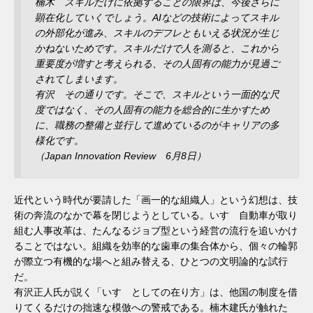
楠木 スキルだけに依拠することの限界は、今後さらに
顕在化していくでしょう。AIなどの技術によってスキル
の外部化が進み、スキルのデフレともいえる状況が生じ
かねないためです。スキルだけで人を測ると、これから
重要度が増すと考えられる、その人固有の能力が見過ご
されてしまいます。
有沢 その通りです。そこで、スキルという一面的な尺
度ではなく、その人固有の能力を総合的に生かすため
に、職務の整備と並行して進めているのがキャリアの多
様化です。
（Japan Innovation Review 6月8日）
近代という時代が要請した「画一的な組織人」という幻想は、技
術の奔流のなかで幕を閉じようとしている。いすゞ自動車が取り
組む人事改革は、たんなるジョブ型という経営の流行を追いかけ
ることではない。組織を効率的な歯車の集合体から、個々の輪郭
が際立つ有機的な場へと組み替える、ひとつの文明論的な試行
だ。
有沢正人氏が説く「いすゞとしての在り方」は、他国の制度を借
りてくるだけの拙速な模倣への警戒である。楠木建氏が触れた