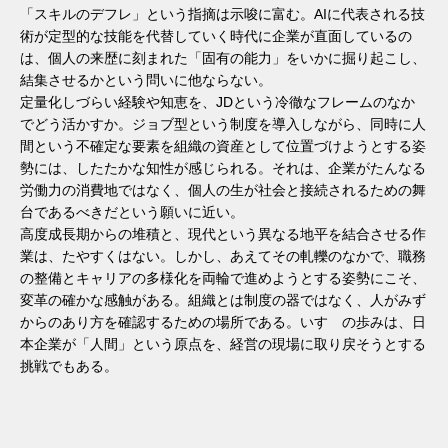
「スキルのデフレ」という指摘は示唆に富む。AIに代表される技
術が定型的な技能を代替していく時代に企業が直面しているの
は、個人の来歴に刻まれた「固有の能力」をいかに掘り起こし、
結集させるかという問いに他ならない。
定量化しづらい経験や知恵を、JDという冷徹なフレームのなか
でどう活かすか。ジョブ型という制度を導入しながら、同時に人
間という不確定な要素を組織の資産として位置づけようとする姿
勢には、したたかな知性が感じられる。それは、企業がたんなる
労働力の消費地ではなく、個人の生が社会と接続されるための舞
台であるべきだという願いに近い。
高度成長期からの堆積と、現代という異なる地平を結合させる作
業は、たやすくはない。しかし、あえてその軋轢のなかで、職務
の整備とキャリアの多様化を両輪で進めようとする姿勢にこそ、
変革の確かな感触がある。組織とは制度の器ではなく、人がみず
からのあり方を確認するための場所である。いすゞの歩みは、日
本企業が「人間」という原点を、経営の現場に取り戻そうとする
挑戦でもある。