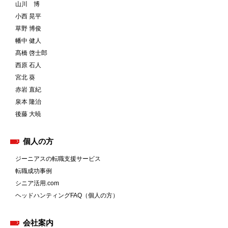
山川 博
小西 晃平
草野 博俊
幡中 健人
髙橋 啓士郎
西原 石人
宮北 葵
赤岩 直紀
泉本 隆治
後藤 大暁
個人の方
ジーニアスの転職支援サービス
転職成功事例
シニア活用.com
ヘッドハンティングFAQ（個人の方）
会社案内