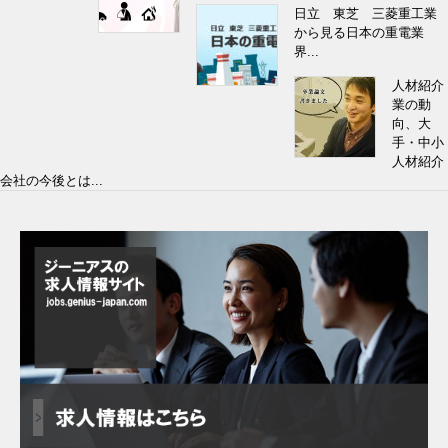
日立 東芝 三菱重工業
から見る日本の重電業
界...
人材紹介
業の動
向、大
手・中小
人材紹介
会社の今後とは...