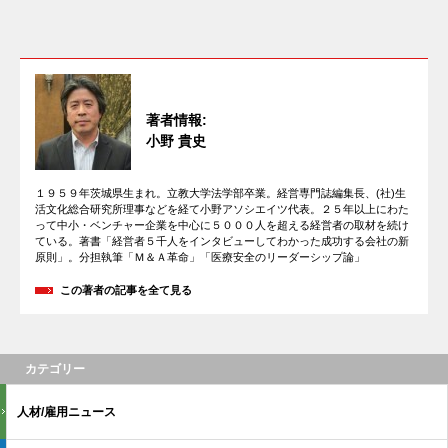
著者情報:
小野 貴史
１９５９年茨城県生まれ。立教大学法学部卒業。経営専門誌編集長、(社)生
活文化総合研究所理事などを経て小野アソシエイツ代表。２５年以上にわた
って中小・ベンチャー企業を中心に５０００人を超える経営者の取材を続け
ている。著書「経営者５千人をインタビューしてわかった成功する会社の新
原則」。分担執筆「Ｍ＆Ａ革命」「医療安全のリーダーシップ論」
この著者の記事を全て見る
カテゴリー
人材/雇用ニュース