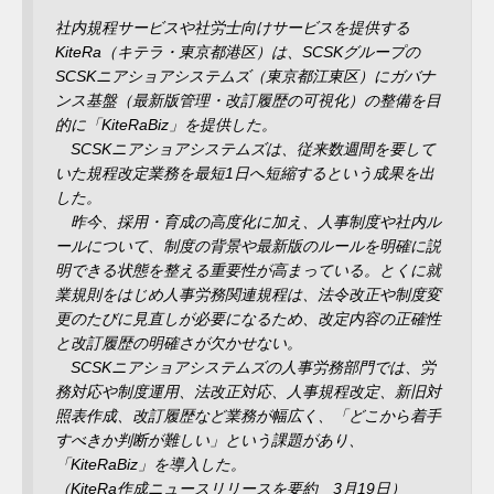
社内規程サービスや社労士向けサービスを提供する
KiteRa（キテラ・東京都港区）は、SCSKグループの
SCSKニアショアシステムズ（東京都江東区）にガバナ
ンス基盤（最新版管理・改訂履歴の可視化）の整備を目
的に「KiteRaBiz」を提供した。
SCSKニアショアシステムズは、従来数週間を要して
いた規程改定業務を最短1日へ短縮するという成果を出
した。
昨今、採用・育成の高度化に加え、人事制度や社内ル
ールについて、制度の背景や最新版のルールを明確に説
明できる状態を整える重要性が高まっている。とくに就
業規則をはじめ人事労務関連規程は、法令改正や制度変
更のたびに見直しが必要になるため、改定内容の正確性
と改訂履歴の明確さが欠かせない。
SCSKニアショアシステムズの人事労務部門では、労
務対応や制度運用、法改正対応、人事規程改定、新旧対
照表作成、改訂履歴など業務が幅広く、「どこから着手
すべきか判断が難しい」という課題があり、
「KiteRaBiz」を導入した。
（KiteRa作成ニュースリリースを要約 3月19日）