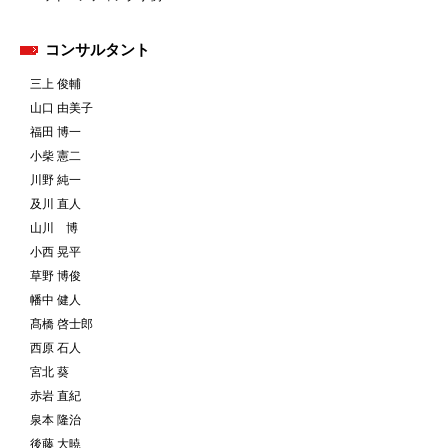
コンサルタント
三上 俊輔
山口 由美子
福田 博一
小柴 憲二
川野 純一
及川 直人
山川 博
小西 晃平
草野 博俊
幡中 健人
髙橋 啓士郎
西原 石人
宮北 葵
赤岩 直紀
泉本 隆治
後藤 大暁