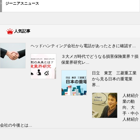
ジーニアスニュース
人気記事
ヘッドハンティング会社から電話があったときに確認す...
３大メガ時代でどうなる損害保険業界？損
保業界研究レ...
日立 東芝 三菱重工業
から見る日本の重電業
界...
人材紹介
業の動
向、大
手・中小
人材紹介
会社の今後とは...