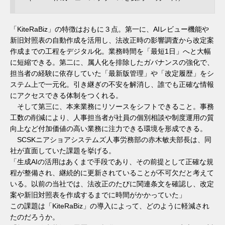
「KiteRaBiz」の特徴はおもに３点。第一に、AIレビュー機能や
新旧対照表の自動作成を活用し、法改正時の影響調査から改定案
作成までの工程をデジタル化。業務時間を「最短1日」へと大幅
に短縮できる。第二に、属人化を排除したガバナンスの強化で、
担当者の経験に依存していた「最新版管理」や「改定履歴」をシ
ステム上で一元化。引き継ぎの不安を解消し、誰でも正確な情報
にアクセスできる体制をつくれる。
そして第三に、本来業務にリソースをシフトできること。事務
工数の削減により、人事担当者が社員の個別相談や制度運用の質
向上など付加価値の高い業務に注力できる環境を形成できる。
SCSKニアショアシステムズ人事労務部の赤木敏夫部長は、同
社が直面していた課題を挙げる。
「生成AIの活用はあくまで手段であり、その前提として正確な規
程が整備され、継続的に更新されていることが不可欠だと考えて
いる。以前の当社では、法改正のたびに関連条文を確認し、改定
案や新旧対照表を作成するまでに時間がかかっていた」
この課題は「KiteRaBiz」の導入によって、どのように軽減され
たのだろうか。