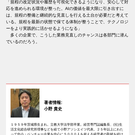
「規程の改定状況や履歴を可視化できるようになり、安心して対
応を進められる環境が整った。AIの価値を最大限に引き出すに
は、規程の整備と継続的な見直しを行える土台が必要だと考えて
いる。規程を最新の状態で保てる体制が整うことで、テクノロジ
ーをより実践的に活かせるようになる」
多くの企業で、こうした業務見直しのチャンスは各部門に潜ん
でいるのだろう。
著者情報:
小野 貴史
１９５９年茨城県生まれ。立教大学法学部卒業。経営専門誌編集長、(社)生
活文化総合研究所理事などを経て小野アソシエイツ代表。２５年以上にわた
って中小・ベンチャー企業を中心に５０００人を超える経営者の取材を続け