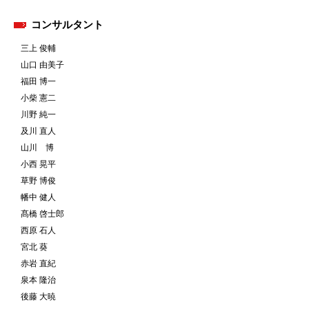
コンサルタント
三上 俊輔
山口 由美子
福田 博一
小柴 憲二
川野 純一
及川 直人
山川 博
小西 晃平
草野 博俊
幡中 健人
髙橋 啓士郎
西原 石人
宮北 葵
赤岩 直紀
泉本 隆治
後藤 大暁