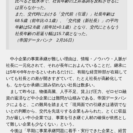
比べると低水準で、社長年齢の上昇基調を反転させるに
は至らなかった。
また、交代時における「交代前（引退）」社長年齢は
68.5歳（前年比-0.1歳）、「交代後（新社長）」の平均
年齢は52.8歳（前年比+0.1歳）となり、交代にともなう
社長年齢の若返り幅は15.7歳となった。
（帝国データバンク 2月16日）
中小企業の事業承継が難しい理由は、情報・ノウハウ・人脈が
社長に一元化されて、それが長年におよんでいることだ。継承に
は5年や8年かかるといわれるだけに、有能な経営幹部が在籍して
いても社長との差が開きすぎていて、たとえ社長が高齢化して
も、なかなか承継に踏み切れない社長は数多い。
まして昨今は、物価高騰、人手不足、賃上げ圧力、ゼロゼロ融
資の返済など中小企業には難問が山積みである。帝国データバン
クによると、この難局を踏まえて「現局面での引継ぎは適切でな
いとの判断から、交代を先送りする企業もみられた。とくに収益
力が厳しい中小企業では、事業を引き継ぐ人材の確保が依然とし
て難しい企業も少なくない」という。
今後は「早期に事業承継問題に着手・実行できた企業と、経営