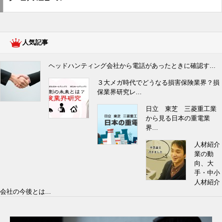
人気記事
ヘッドハンティング会社から電話があったときに確認す...
３大メガ時代でどうなる損害保険業界？損
保業界研究レ...
日立 東芝 三菱重工業
から見る日本の重電業
界...
人材紹介
業の動
向、大
手・中小
人材紹介
会社の今後とは...