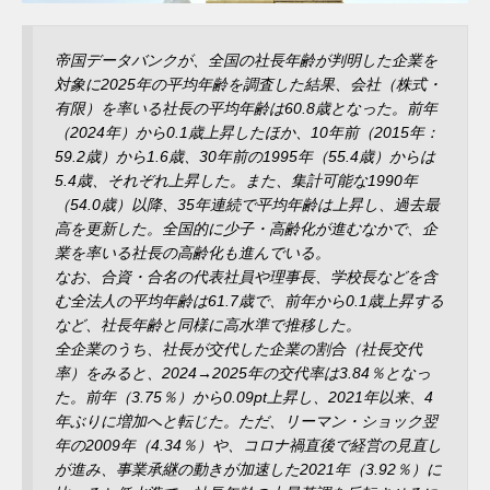
帝国データバンクが、全国の社長年齢が判明した企業を
対象に2025年の平均年齢を調査した結果、会社（株式・
有限）を率いる社長の平均年齢は60.8歳となった。前年
（2024年）から0.1歳上昇したほか、10年前（2015年：
59.2歳）から1.6歳、30年前の1995年（55.4歳）からは
5.4歳、それぞれ上昇した。また、集計可能な1990年
（54.0歳）以降、35年連続で平均年齢は上昇し、過去最
高を更新した。全国的に少子・高齢化が進むなかで、企
業を率いる社長の高齢化も進んでいる。
なお、合資・合名の代表社員や理事長、学校長などを含
む全法人の平均年齢は61.7歳で、前年から0.1歳上昇する
など、社長年齢と同様に高水準で推移した。
全企業のうち、社長が交代した企業の割合（社長交代
率）をみると、2024→2025年の交代率は3.84％となっ
た。前年（3.75％）から0.09pt上昇し、2021年以来、4
年ぶりに増加へと転じた。ただ、リーマン・ショック翌
年の2009年（4.34％）や、コロナ禍直後で経営の見直し
が進み、事業承継の動きが加速した2021年（3.92％）に