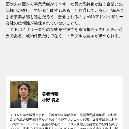
面や人材面から事業承継ができず、社長の高齢化が続く企業との
二極化が進行している可能性もある」と見通しているが、M&Aに
よる事業承継も進むだろう。懸念されるのはM&Aアドバイザリー
会社の信頼性が確保されていないことだ。
アドバイザリー会社の実態を把握できる情報開示の仕組みが必
要である。成約件数だけでなく、トラブルも開示が求められる。
著者情報:
小野 貴史
１９５９年茨城県生まれ。立教大学法学部卒業。経営専門誌編集長、(社)生
活文化総合研究所理事などを経て小野アソシエイツ代表。２５年以上にわた
って中小・ベンチャー企業を中心に５０００人を超える経営者の取材を続け
ている。著書「経営者５千人をインタビューしてわかった成功する会社の新