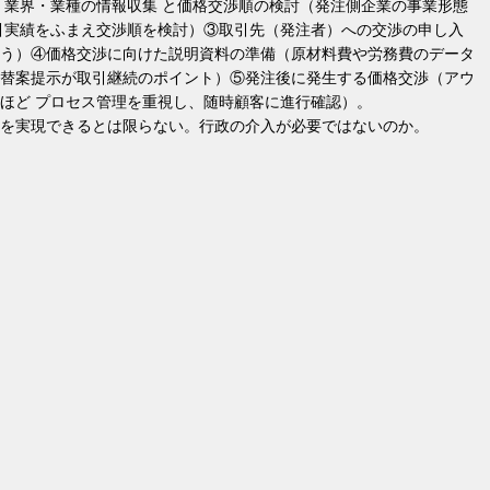
）業界・業種の情報収集 と価格交渉順の検討（発注側企業の事業形態
引実績をふまえ交渉順を検討）③取引先（発注者）への交渉の申し入
う）④価格交渉に向けた説明資料の準備（原材料費や労務費のデータ
替案提示が取引継続のポイント）⑤発注後に発生する価格交渉（アウ
ほど プロセス管理を重視し、随時顧客に進行確認）。
を実現できるとは限らない。行政の介入が必要ではないのか。