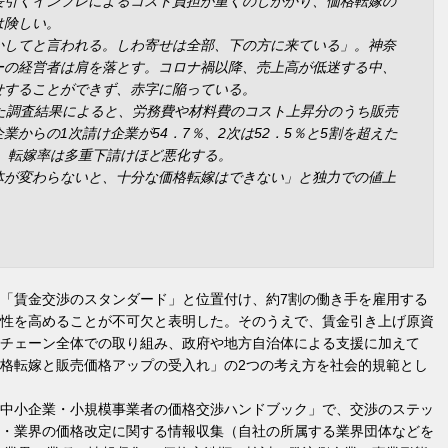
長引くインフレによるコスト負担が重くのしかかり、価格転嫁の
は険しい。
してと言われる。しわ寄せは全部、下の方に来ている」。神奈
ーの経営者は肩を落とす。コロナ禍以降、売上高が低迷する中、
せすることができず、赤字に陥っている。
た調査結果によると、労務費や材料費のコスト上昇分のうち販売
からの1次請け企業が54．7％、2次は52．5％と5割を超えた
と、転嫁率は多重下請けほど悪化する。
体が変わらないと、十分な価格転嫁はできない」と独力での値上
「賃金交渉のスタンダード」と位置付け、約7割の働き手を雇用する
性を高めることが不可欠と表明した。そのうえで、賃金引き上げ原資
チェーン全体での取り組み、政府や地方自治体による支援に加えて
格転嫁と販売価格アップの受入れ」の2つの考え方を社会的規範とし
中小企業・小規模事業者の価格交渉ハンドブック」で、交渉のステッ
・業界の価格改定に関する情報収集（自社の所属する業界団体などを