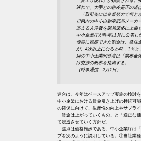
「賃上げ疲れ」が指摘される。
遅れで、大手との格差是正の道
「取引先には企業努力で何とか
川県内の中小自動車部品メーカ
高まる人件費を製品価格に上乗
中小企業庁が昨年11月に公表し
価格に転嫁できた割合は、発注企業
が、4次以上になると42．1％
別の中小企業関係者は「業界全
げ交渉の限界を指摘する。
（時事通信 2月1日）
連合は、今年はベースアップ実施の検討を
中小企業における賃金引き上げの持続可能
の確保に向けて、生産性の向上やサプライ
「賃金は上がっていくもの」と「適正な価
て浸透させていく方針だ。
焦点は価格転嫁である。中小企業庁は「
プを次のように説明している。①自社業種