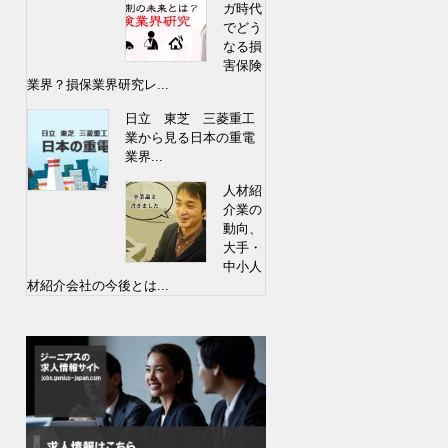
ガ時代
でどう
なる損
害保険
業界？損保業界研究レ...
日立 東芝 三菱重工
業から見る日本の重電
業界...
人材紹
介業の
動向、
大手・
中小人
材紹介会社の今後とは...