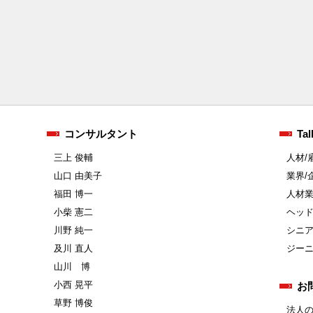
コンサルタント
Tal
三上 俊輔
人材/
山口 由美子
業界/
福田 博一
人材
小柴 憲二
ヘッ
川野 純一
シニ
及川 直人
ジー
山川 博
小西 晃平
お
草野 博俊
法人