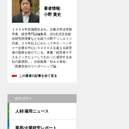
著者情報:
小野 貴史
１９５９年茨城県生まれ。立教大学法学部
卒業。経営専門誌編集長、(社)生活文化総
合研究所理事などを経て小野アソシエイツ
代表。２５年以上にわたって中小・ベンチ
ャー企業を中心に５０００人を超える経営
者の取材を続けている。著書「経営者５千
人をインタビューしてわかった成功する会
社の新原則」。分担執筆「Ｍ＆Ａ革命」
「医療安全のリーダーシップ論」
この著者の記事を全て見る
カテゴリー
人材/雇用ニュース
業界/企業研究レポート