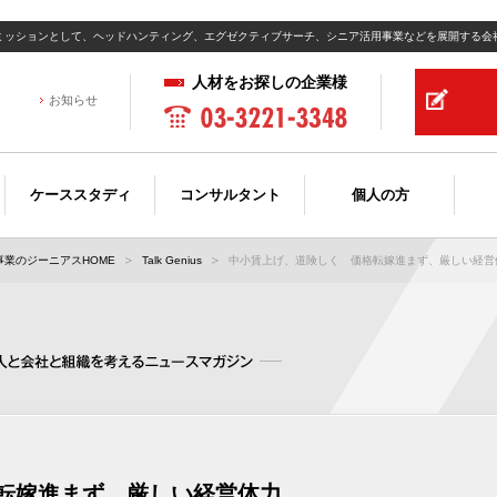
ミッションとして、ヘッドハンティング、エグゼクティブサーチ、シニア活用事業などを展開する会
人材をお探しの企業様
お知らせ
ケーススタディ
コンサルタント
個人の方
業のジーニアスHOME
Talk Genius
中小賃上げ、道険しく 価格転嫁進まず、厳しい経営体力
転嫁進まず、厳しい経営体力