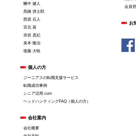
幡中 健人
会員
髙橋 啓士郎
西原 石人
お
宮北 葵
赤岩 直紀
泉本 隆治
後藤 大暁
個人の方
ジーニアスの転職支援サービス
転職成功事例
シニア活用.com
ヘッドハンティングFAQ（個人の方）
会社案内
会社概要
会社方針