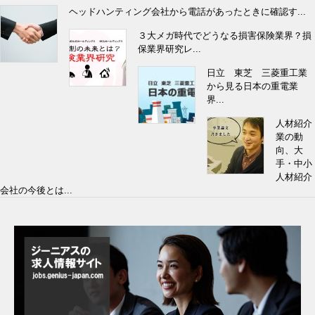
ヘッドハンティング会社から電話があったときに確認す...
３大メガ時代でどうなる損害保険業界？損
保業界研究レ...
日立 東芝 三菱重工業
から見る日本の重電業
界...
人材紹介
業の動
向、大
手・中小
人材紹介
会社の今後とは...