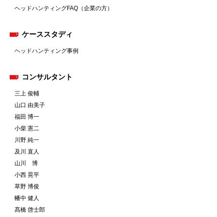
ヘッドハンティングFAQ（企業の方）
ケーススタディ
ヘッドハンティング事例
コンサルタント
三上 俊輔
山口 由美子
福田 博一
小柴 憲二
川野 純一
及川 直人
山川 博
小西 晃平
草野 博俊
幡中 健人
髙橋 啓士郎