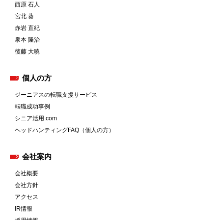
西原 石人
宮北 葵
赤岩 直紀
泉本 隆治
後藤 大暁
個人の方
ジーニアスの転職支援サービス
転職成功事例
シニア活用.com
ヘッドハンティングFAQ（個人の方）
会社案内
会社概要
会社方針
アクセス
IR情報