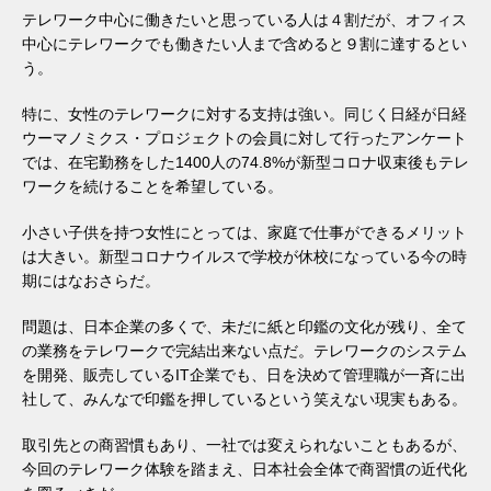
テレワーク中心に働きたいと思っている人は４割だが、オフィス
中心にテレワークでも働きたい人まで含めると９割に達するとい
う。
特に、女性のテレワークに対する支持は強い。同じく日経が日経
ウーマノミクス・プロジェクトの会員に対して行ったアンケート
では、在宅勤務をした1400人の74.8%が新型コロナ収束後もテレ
ワークを続けることを希望している。
小さい子供を持つ女性にとっては、家庭で仕事ができるメリット
は大きい。新型コロナウイルスで学校が休校になっている今の時
期にはなおさらだ。
問題は、日本企業の多くで、未だに紙と印鑑の文化が残り、全て
の業務をテレワークで完結出来ない点だ。テレワークのシステム
を開発、販売しているIT企業でも、日を決めて管理職が一斉に出
社して、みんなで印鑑を押しているという笑えない現実もある。
取引先との商習慣もあり、一社では変えられないこともあるが、
今回のテレワーク体験を踏まえ、日本社会全体で商習慣の近代化