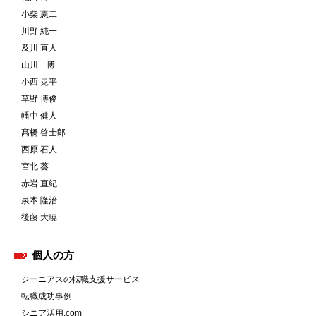
小柴 憲二
川野 純一
及川 直人
山川 博
小西 晃平
草野 博俊
幡中 健人
髙橋 啓士郎
西原 石人
宮北 葵
赤岩 直紀
泉本 隆治
後藤 大暁
個人の方
ジーニアスの転職支援サービス
転職成功事例
シニア活用.com