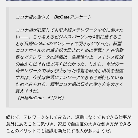
コロナ後の働き方 BizGateアンケート
コロナ禍が収束しても引き続きテレワーク中心に働きた
い――。こう考えるビジネスパーソンが4割に達するこ
とが日経BizGateのアンケートで明らかになった。新型
コロナウイルスの感染拡大防止のために実践した在宅勤
務などテレワークの評価は、生産性向上、ストレス軽減
の面からはそれほど高くはなかった。しかし、今回の一
斉テレワークで浮かび上がった課題を解消し環境を整備
すれば、今後は快適にテレワークできると期待している
ためとみられる。新型コロナ禍は日本の働き方を大きく
変えそうだ。
（日経BizGate 5月7日）
総じて、テレワークをしてみると、通勤しなくてもできる仕事が
意外にあることに気づき、家庭で自由度の大きな働き方ができる
ことのメリットにも認識を新たにする人が多いようだ。