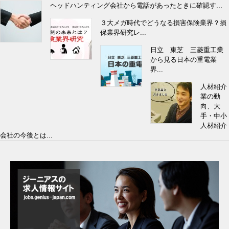
ヘッドハンティング会社から電話があったときに確認す...
３大メガ時代でどうなる損害保険業界？損
保業界研究レ...
日立 東芝 三菱重工業
から見る日本の重電業
界...
人材紹介
業の動
向、大
手・中小
人材紹介
会社の今後とは...