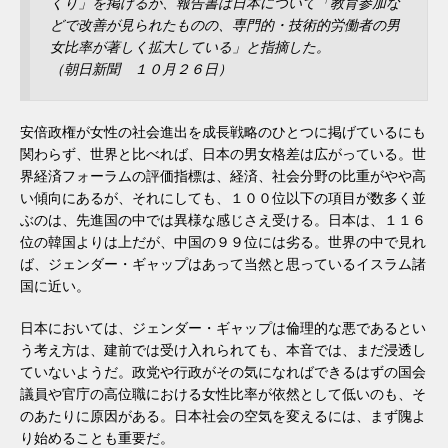
くり」を掲げるが、報告書は日本について「教育参加な
どで改善が見られたものの、専門的・技術的労働者の男
女比率が著しく拡大している」と指摘した。
（朝日新聞 １０月２６日）
安倍政権が女性の社会進出を成長戦略のひとつに掲げているにも
関わらず、世界と比べれば、日本の男女格差は広がっている。世
界経済フォーラムの評価指標は、経済、社会分野の比重がやや高
い傾向にあるが、それにしても、１００位以下の項目が数多く並
ぶのは、先進国の中では異様な感じさえ受ける。日本は、１１６
位の韓国よりは上だが、中国の９９位には劣る。世界の中で見れ
ば、ジェンダー・ギャップはあって当然と思っているイスラム諸
国に近い。
日本においては、ジェンダー・ギャップは倫理的な悪であるとい
う考え方は、建前では受け入れられても、本音では、まだ浸透し
ていないようだ。政党や行政がその気になればできるはずの国会
議員や官庁の高位職における女性比率が依然として低いのも、そ
のあたりに原因がある。日本社会の空気を変えるには、まず隗よ
り始めることも重要だ。