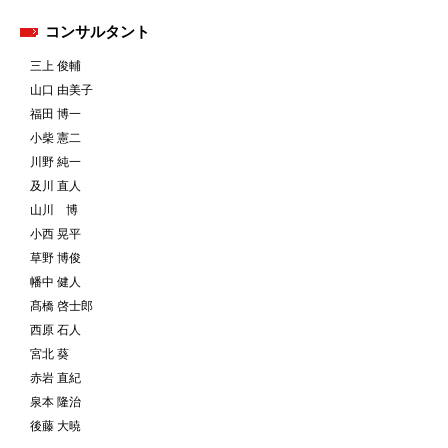
コンサルタント
三上 俊輔
山口 由美子
福田 博一
小柴 憲二
川野 純一
及川 直人
山川 博
小西 晃平
草野 博俊
幡中 健人
髙橋 啓士郎
西原 石人
宮北 葵
赤岩 直紀
泉本 隆治
後藤 大暁