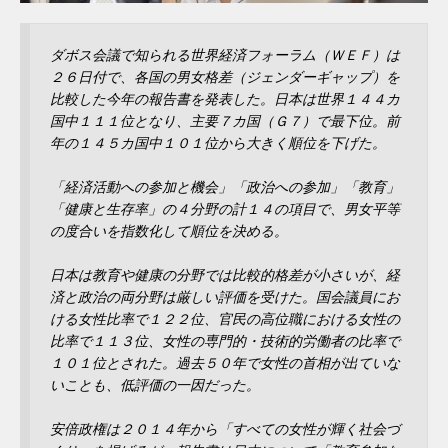
ダボス会議で知られる世界経済フォーラム（ＷＥＦ）は
２６日付で、各国の男女格差（ジェンダーギャップ）を
比較した今年の報告書を発表した。日本は世界１４４カ
国中１１１位となり、主要７カ国（Ｇ７）で最下位。前
年の１４５カ国中１０１位から大きく順位を下げた。
「経済活動への参加と機会」「政治への参加」「教育」
「健康と生存率」の４分野の計１４の項目で、男女平等
の度合いを指数化して順位を決める。
日本は教育や健康の分野では比較的格差が小さいが、経
済と政治の両分野は厳しい評価を受けた。国会議員にお
ける女性比率で１２２位、官民の高位職における女性の
比率で１１３位、女性の専門的・技術的労働者の比率で
１０１位とされた。過去５０年で女性の首相が出ていな
いことも、低評価の一因だった。
安倍政権は２０１４年から「すべての女性が輝く社会づ