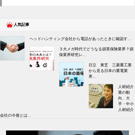
人気記事
ヘッドハンティング会社から電話があったときに確認す...
３大メガ時代でどうなる損害保険業界？損
保業界研究レ...
日立 東芝 三菱重工業
から見る日本の重電業
界...
人材紹介
業の動
向、大
手・中小
人材紹介
会社の今後とは...