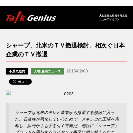
シャープ、北米のＴＶ撤退検討。相次ぐ日本
企業のＴＶ撤退
2015/02/03
不景気動向
人材/雇用ニュース
シャープは北米のテレビ事業から撤退する検討に入っ
た。収益性が悪化しているためで、メキシコの工場を売
却し、販売からも手を引く方向だ。他社に「シャープ」
ブランドを供与するライセンス事業に切り替えるなど、