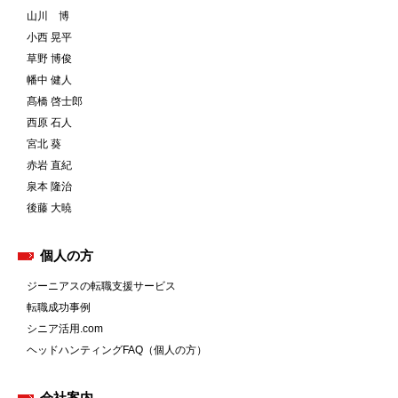
山川 博
小西 晃平
草野 博俊
幡中 健人
髙橋 啓士郎
西原 石人
宮北 葵
赤岩 直紀
泉本 隆治
後藤 大暁
個人の方
ジーニアスの転職支援サービス
転職成功事例
シニア活用.com
ヘッドハンティングFAQ（個人の方）
会社案内