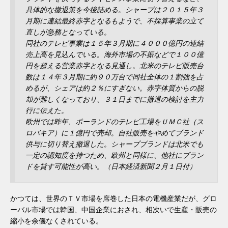
具体的な撤退策を今後詰める。シャープは２０１５年３
月期に連結最終赤字となるもようで、不採算事業の立て
直しが急務となっている。
同社のテレビ事業は１５年３月期に４０００億円の連結
売上高を見込んでいる。海外市場の不振などで１００億
円を超える営業赤字となる見通し。北米のテレビ販売台
数は１４年３月期に約９０万台で同社全体の１割強を占
めるが、シェアは約２％にすぎない。赤字体質からの脱
却が難しくなっており、３１日までに撤退の検討を主力
行に伝えた。
欧州では昨年、ポーランドのテレビ工場をＵＭＣ社（ス
ロバキア）に１億円で売却。自社販売をやめてブランド
供与に切り替え撤退した。シャープブランドは北米でも
一定の認知度を持つため、欧州と同様に、他社にブラン
ドを貸す可能性が高い。（日本経済新聞２月１日付）
かつては、世界のＴＶ市場を席巻した日本の電機産業だが、グロ
ーバル市場では韓国、中国企業におされ、相次いで生産・販売の
縮小を余儀なくされている。