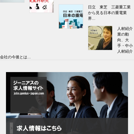
日立 東芝 三菱重工業
から見る日本の重電業
界...
人材紹介
業の動
向、大
手・中小
人材紹介
会社の今後とは...