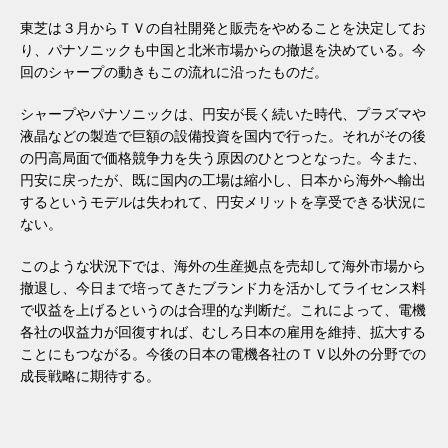
東芝は３月からＴＶの自社開発と販売をやめることを決定してお
り、パナソニックも中国と北米市場からの撤退を決めている。今
回のシャープの動きもこの流れに沿ったものだ。
シャープやパナソニックは、円安が長く続いた時代、プラズマや
液晶などの製造で巨額の設備投資を国内で行った。それがその後
の円高局面で価格競争力を失う原因のひとつとなった。今また、
円安に戻ったが、既に国内の工場は縮小し、日本から海外へ輸出
するというモデルは失われて、円安メリットを享受できる状況に
ない。
このような状況下では、海外の生産拠点を売却して海外市場から
撤退し、今日まで培ってきたブランド力を活かしてライセンス料
で収益を上げるというのは合理的な判断だ。これによって、電機
各社の収益力が回復すれば、むしろ日本の雇用を維持、拡大する
ことにもつながる。今後の日本の電機各社のＴＶ以外の分野での
成長戦略に期待する。