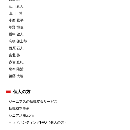
及川 直人
山川 博
小西 晃平
草野 博俊
幡中 健人
髙橋 啓士郎
西原 石人
宮北 葵
赤岩 直紀
泉本 隆治
後藤 大暁
個人の方
ジーニアスの転職支援サービス
転職成功事例
シニア活用.com
ヘッドハンティングFAQ（個人の方）