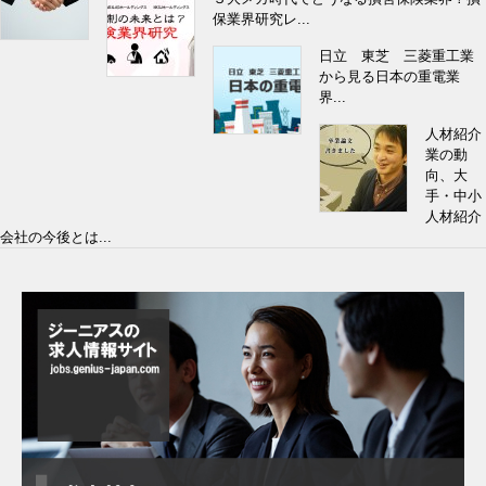
保業界研究レ...
日立 東芝 三菱重工業
から見る日本の重電業
界...
人材紹介
業の動
向、大
手・中小
人材紹介
会社の今後とは...