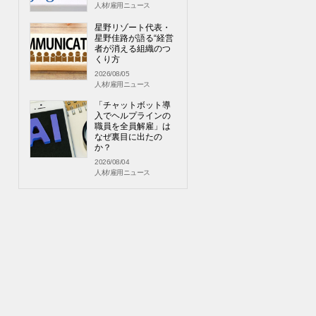
人材/雇用ニュース
星野リゾート代表・
星野佳路が語る“経営
者が消える組織のつ
くり方
2026/08/05
人材/雇用ニュース
「チャットボット導
入でヘルプラインの
職員を全員解雇」は
なぜ裏目に出たの
か？
2026/08/04
人材/雇用ニュース