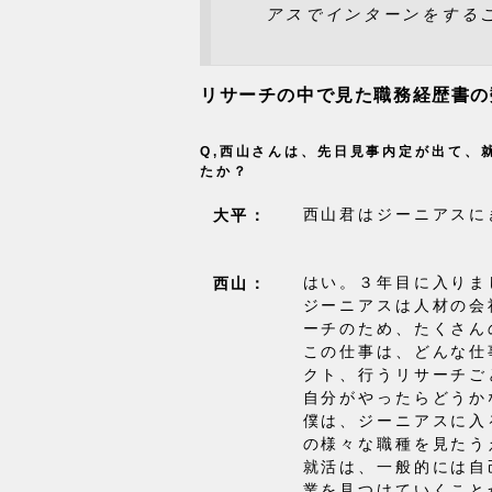
アスでインターンをする
リサーチの中で見た職務経歴書の
Q,西山さんは、先日見事内定が出て、
たか？
西山君はジーニアスに
大平：
はい。３年目に入りま
西山：
ジーニアスは人材の会
ーチのため、たくさん
この仕事は、どんな仕
クト、行うリサーチご
自分がやったらどうか
僕は、ジーニアスに入
の様々な職種を見たう
就活は、一般的には自
業を見つけていくこと