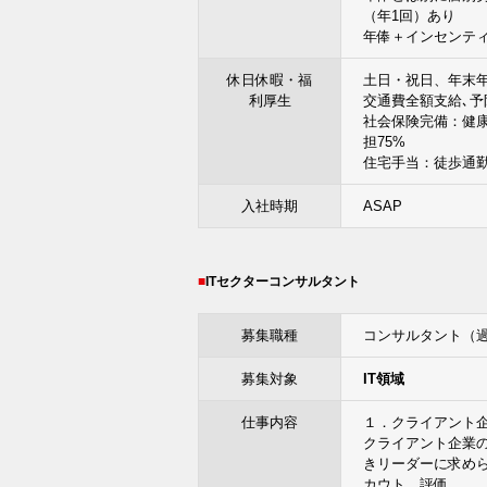
（年1回）あり
年俸＋インセンティブ＋
休日休暇・福
土日・祝日、年末年
利厚生
交通費全額支給､
社会保険完備：健
担75%
住宅手当：徒歩通勤
入社時期
ASAP
ITセクターコンサルタント
募集職種
コンサルタント（
募集対象
IT領域
仕事内容
１．クライアント
クライアント企業
きリーダーに求め
カウト、評価