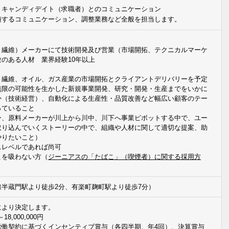
、キャンディデイト（求職者）とのコミュニケーション
随するコミュニケーション、調整業務など全般を担当します。
＞
、繊維）メーカーにて技術開発及び営業（市場開拓、テクニカルマーケ
のある人材 業界経験10年以上
、繊維、オイル、ガス産業の市場開拓とクライアントデリバリーを予定
無限の可能性を生かした新規事業開発、研究・開発・生産までをいかに
か（技術経営）、自動化による生産性・品質改善など幅広い顧客のテー
っていること
ー、原料メーカーが川上から川中、川下へ事業ピボットする中で、ユー
取り込んでいくストーリーの中で、組織や人材に関して適切な提案、助
やりたいこと）
スレベルであれば尚可
こを吸わない方（
ジーニアスの「たばこ」（喫煙者）に関する採用方
半蔵門駅より徒歩2分、有楽町麹町駅より徒歩7分）
により決定します。
18,000,000円
労働契約に基づくインセンティブ賞与（各四半期、年4回）、決算賞与