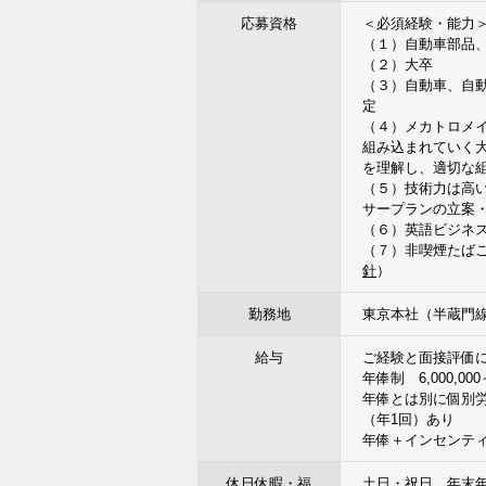
応募資格
＜必須経験・能力
（１）自動車部品
（２）大卒
（３）自動車、自
定
（４）メカトロメイ
組み込まれていく
を理解し、適切な
（５）技術力は高
サープランの立案
（６）英語ビジネ
（７）非喫煙たば
針
）
勤務地
東京本社（半蔵門線
給与
ご経験と面接評価
年俸制 6,000,000～
年俸とは別に個別
（年1回）あり
年俸＋インセンティブ＋
休日休暇・福
土日・祝日、年末年