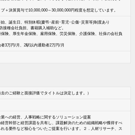
決算賞与で10,000,000～30,000,000円程度を想定しています。
始、誕生日、特別休暇(慶弔･産前･育児･公傷･災害等)制度あり
予防接種会社負担、書籍購入補助など。
康保険、厚生年金保険、雇用保険、労災保険、介護保険、社保の会社負
者3万円/月、2駅以内通勤者2万円/月
過去のご経験と面接評価でタイトルは決定します。）
企業への経営、人事戦略に関するソリューション提案
の経営幹部と経営課題を共有し、課題解決のための組織戦略や獲得すべ
られる要件など核心をついたご提案を行います。２．人材リサーチ、ス