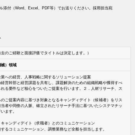
添付（Word、Excel、PDF等）でお送りください。採用担当宛
ト
過去のご経験と面接評価でタイトルは決定します。）
機械）領域
企業への経営、人事戦略に関するソリューション提案
の経営幹部と経営課題を共有し、課題解決のための組織戦略や獲得すべ
られる要件など核心をついたご提案を行います。２．人材リサーチ、ス
へのご提案内容に基づき対象となるキャンディデイト（候補者）をリス
担当者や同僚の人脈、確立されたリサーチ手法に基づいたシステマチッ
行います。
、キャンディデイト（求職者）とのコミュニケーション
随するコミュニケーション、調整業務など全般を担当します。