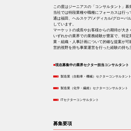
この度はジーニアスの「コンサルタント」募
当社では特段業種や職種にフォーカスは行って
通は福田、ヘルスケア/メディカル/グローバ
しています。
マーケットの成長やお客様からの期待が大き
いずれかの業界での業務経験が豊富で、特定
業・組織・人事計画について的確な提案が可
営的視野を持ち事業運営を行った経験の持ち
現在募集中の業界セクター担当コンサルタント
製造業（自動車・機械）セクターコンサルタン
製造業（化学・繊維）セクターコンサルタント
ITセクターコンサルタント
募集要項