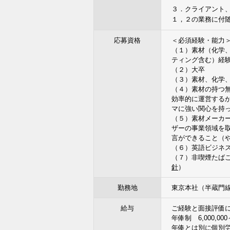
３．クライアント
１，２の業務に付
応募資格
＜必須経験・能力
（１）素材（化学
ティング含む）経験
（２）大卒
（３）素材、化学
（４）素材の持つ
効率的に運営する
マに強い関心を持
（５）素材メーカ
ザーの事業領域を
言ができること（
（６）英語ビジネ
（７）非喫煙たば
針
）
勤務地
東京本社（半蔵門線
給与
ご経験と面接評価
年俸制 6,000,000～
年俸とは別に個別