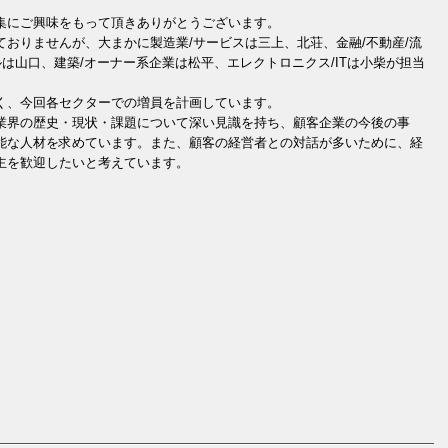
集にご興味をもって頂きありがとうございます。
おりませんが、大まかに製造業/サービスは三上、北荘、金融/不動産/流
ルは山口、建築/オーナー系企業は松平、エレクトロニクス/ITは小柴が担当
く、今回各セクターでの増員を計画しています。
業界の歴史・現状・課題について深い見識を持ち、顧客企業の今後の事
能な人材を求めています。また、顧客の経営者との対話が多いために、経
主を歓迎したいと考えています。
ト