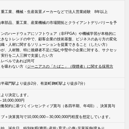
＞
、重工業、機械・生産装置メーカーなどで法人営業経験 8年以上
動車部品、重工業、産業機械の市場開拓とクライアントデリバリーを予
ンのハードウェアにソフトウェア（非FPGA）や機械学習が本格的に
大きなトレンドの中で、顧客企業の技術基盤、ビジネスのあり方の変化
組織・人材に関するソリューションを提案できること（したい方）
いが、人材難、特に後継者不足に悩む中堅中小企業に対する、サクセッ
・実行を二人三脚で支援したい方
スレベルであれば尚可
こを吸わない方（
ジーニアスの「たばこ」（喫煙者）に関する採用方
半蔵門駅より徒歩2分、有楽町麹町駅より徒歩7分）
により決定します。
18,000,000円
労働契約に基づくインセンティブ賞与（各四半期、年4回）、決算賞与
決算賞与で10,000,000～30,000,000円程度を想定しています。
始、誕生日、特別休暇(慶弔･産前･育児･公傷･災害等)制度あり