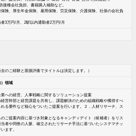
予防接種会社負担、書籍購入補助など。
康保険、厚生年金保険、雇用保険、労災保険、介護保険、社保の会社負
者3万円/月、2駅以内通勤者2万円/月
過去のご経験と面接評価でタイトルは決定します。）
維）領域
企業への経営、人事戦略に関するソリューション提案
の経営幹部と経営課題を共有し、課題解決のための組織戦略や獲得すべ
られる要件など核心をついたご提案を行います。２．人材リサーチ、ス
へのご提案内容に基づき対象となるキャンディデイト（候補者）をリス
担当者や同僚の人脈、確立されたリサーチ手法に基づいたシステマチッ
行います。