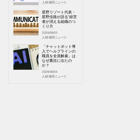
人材/雇用ニュース
星野リゾート代表・
星野佳路が語る“経営
者が消える組織のつ
くり方
2026/08/05
人材/雇用ニュース
「チャットボット導
入でヘルプラインの
職員を全員解雇」は
なぜ裏目に出たの
か？
2026/08/04
人材/雇用ニュース