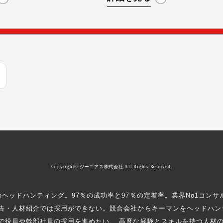
全
池システムの経験豊富な人材をター
の成長
。
ゲットにスカウトの必要性が顕在化
通して
していた。
た。
Copyright© ジーニアス株式会社 All Rights Reserved.
のヘッドハンティング。97％の成功率と97％の定着率。業界No1コンサ
告・人材紹介では採用ができない。競合会社からキーマンをヘッドハン
で役員や幹部社員の採用を進めたい。 高度な経験とスキルを持つ人材