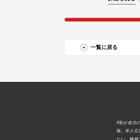
研究に集中させ、その他経営管理
般を移管することが目的であった
一覧に戻る
9割が成功
籍。求人広
たい。極秘