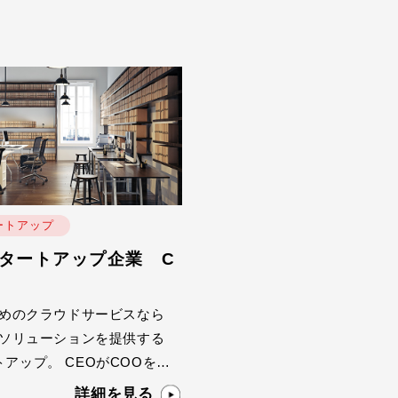
ートアップ
スタートアップ
スタートアップ企業 C
大学発スタートアッ
O
のためのクラウドサービスなら
大学発VCが、研究者（創業
oTソリューションを提供する
は在籍しているものの、
アップ。 CEOがCOOを兼
在であり、投資実行が難
いる状態であったため、今後
判断があった。シード投
詳細を見る
詳細