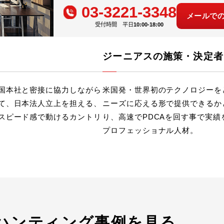
03-3221-3348
メールで
受付時間 平日
10:00-18:00
ジーニアスの施策・決定者
国本社と密接に協力しながら
米国発・世界初のテクノロジーを
て、日本法人立上を担える、
ニーズに応える形で提供できるか
スピード感で動けるカントリ
り、高速でPDCAを回す事で実
プロフェッショナル人材。
ハンティング
事例を見る