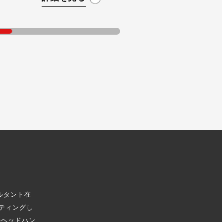
を見据え、IoTビジネスに精
件の1つがCEOの外部招
いるCOOを必要としてい
この招聘プロジェクトを
た。
ルタント在
ティングし
のヘッドハン