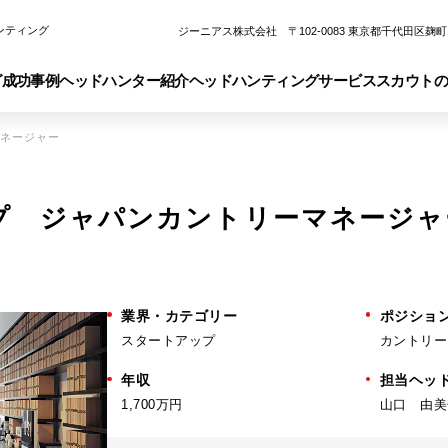
ンティング
ジーニアス株式会社 〒102-0083 東京都千代田区麹町
グ
成功事例
ヘッドハンター紹介
ヘッドハンティングサービス
スカウト
マネージャー
ップ ジャパンカントリーマネージ
業界・カテゴリー
ポジショ
スタートアップ
カントリー
年収
担当ヘッ
1,700万円
山口 由美