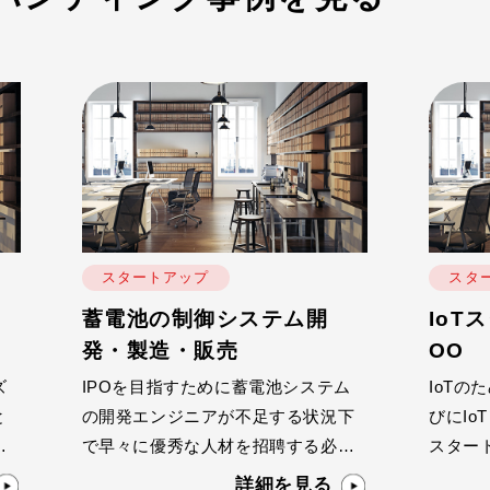
スタートアップ
スタ
ー
蓄電池の制御システム開
IoT
発・製造・販売
OO
ズ
IPOを目指すために蓄電池システム
IoT
と
の開発エンジニアが不足する状況下
びにI
C
で早々に優秀な人材を招聘する必要
スタート
を
があった。大手電機メーカーで蓄電
務して
詳細を見る