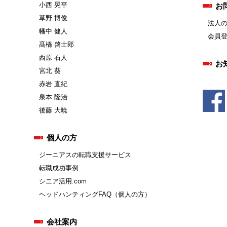
小西 晃平
お
草野 博俊
法人
幡中 健人
会員
髙橋 啓士郎
西原 石人
お
宮北 葵
赤岩 直紀
泉本 隆治
後藤 大暁
個人の方
ジーニアスの転職支援サービス
転職成功事例
シニア活用.com
ヘッドハンティングFAQ（個人の方）
会社案内