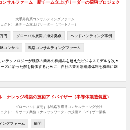
コンサルファーム 新チーム立上げリーダーの招聘プロジェク
大手外資系コンサルティングファーム
ェクト:
新チーム立上げリーダー（パートナー）
0万円
グローバル展開／海外拠点
ヘッドハンティング事例
略コンサル
戦略コンサルティングファーム
しいテクノロジーが既存の業界の枠組みを超えたビジネスモデルを次々
ニーズに沿った解を提供するために、自社の業界別組織体制を横串に刺
ル ナレッジ構築の技術アドバイザー（半導体製造装置）
グローバルに展開する戦略系経営コンサルティング会社
ェクト:
リサーチ業務（ナレッジワーク）の技術アドバイザー業務
ィングファーム
顧問