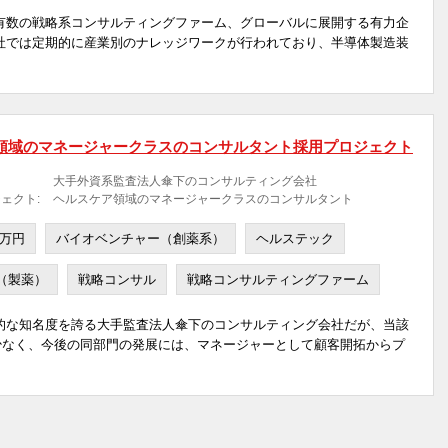
有数の戦略系コンサルティングファーム、グローバルに展開する有力企
社では定期的に産業別のナレッジワークが行われており、半導体製造装
領域のマネージャークラスのコンサルタント採用プロジェクト
大手外資系監査法人傘下のコンサルティング会社
ェクト:
ヘルスケア領域のマネージャークラスのコンサルタント
0万円
バイオベンチャー（創薬系）
ヘルステック
（製薬）
戦略コンサル
戦略コンサルティングファーム
的な知名度を誇る大手監査法人傘下のコンサルティング会社だが、当該
少なく、今後の同部門の発展には、マネージャーとして顧客開拓からプ