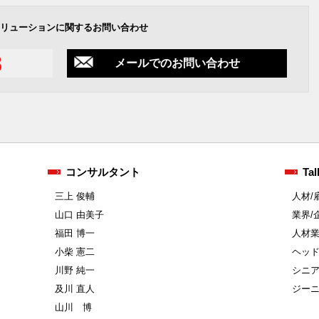
リューションに関するお問い合わせ
メールでのお問い合わせ
コンサルタント
Tal
三上 俊輔
人材/
山口 由美子
業界/
福田 博一
人材
小柴 憲二
ヘッ
川野 純一
シニ
及川 直人
ジー
山川 博