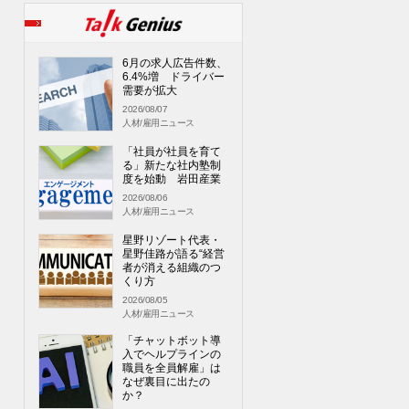
6月の求人広告件数、
6.4%増 ドライバー
需要が拡大
2026/08/07
人材/雇用ニュース
「社員が社員を育て
る」新たな社内塾制
度を始動 岩田産業
2026/08/06
人材/雇用ニュース
星野リゾート代表・
星野佳路が語る“経営
者が消える組織のつ
くり方
2026/08/05
人材/雇用ニュース
「チャットボット導
入でヘルプラインの
職員を全員解雇」は
なぜ裏目に出たの
か？